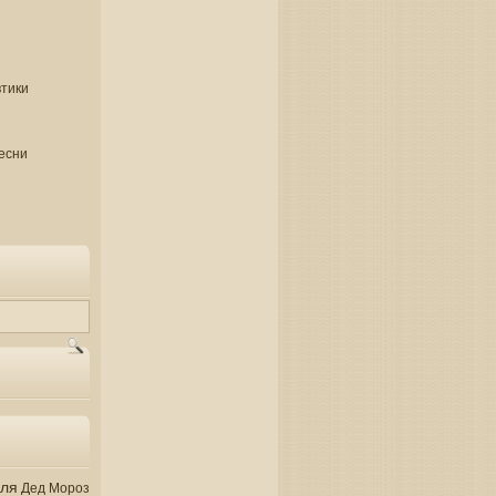
втики
есни
аля
Дед Мороз