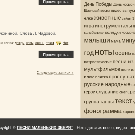
Просмотреть »
День Победы
День космон
выпус
весна
видео
Шаинский
животные
з
елка
зайцы
инструментальн
игра
колядки
колыбельная
космон
укониной. Слова Л. Чадовой.
малыши
мину
мама
е слова:
дождь
,
ноты
,
осень
,
текст
Нет
ноты
год
осень
п
Просмотреть »
песни из
патриотические
мультфильмов
песни и
Следующие записи »
прослушат
плюс
пляска
русские народные
с
ср
слушание
герои
снег
текст
группа
танцы
фонограмма
хоров
pyright ©
ПЕСНИ МАЛЕНЬКИХ ЗВЕРЯТ
- Ноты детских песен, видео тан