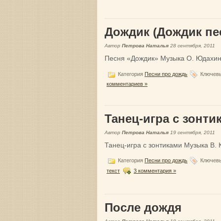
Дождик (Дождик пе
Автор
Петрова Наталья
28 сентября, 2011
Песня «Дождик» Музыка О. Юдахино
Категория
Песни про дождь
Ключевы
комментариев »
Танец-игра с зонти
Автор
Петрова Наталья
19 сентября, 2011
Танец-игра с зонтиками Музыка В. 
Категория
Песни про дождь
Ключевы
текст
3 комментария »
После дождя