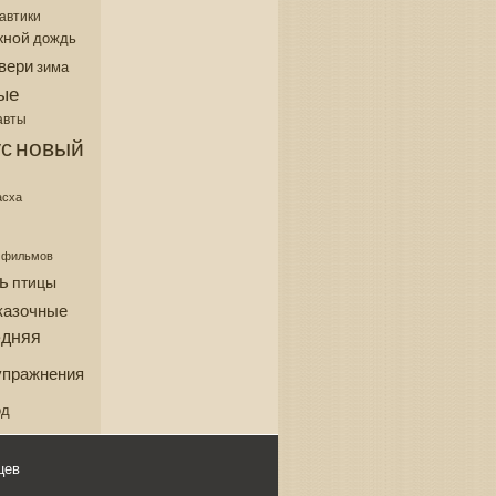
автики
кной
дождь
вери
зима
ые
авты
новый
с
асха
з фильмов
ь
птицы
казочные
едняя
упражнения
од
цев