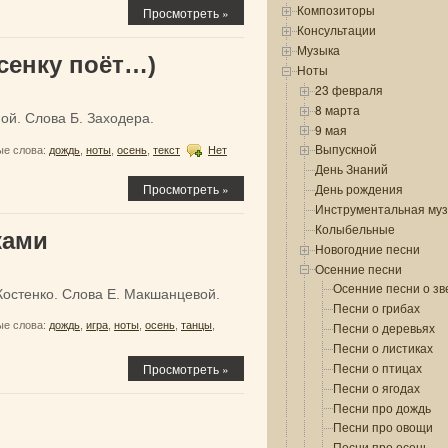
Композиторы
Просмотреть »
Консультации
Музыка
сенку поёт…)
Ноты
23 февраля
8 марта
й. Слова Б. Заходера.
9 мая
Выпускной
е слова:
дождь
,
ноты
,
осень
,
текст
Нет
День Знаний
Просмотреть »
День рождения
Инструментальная му
Колыбельные
ками
Новогодние песни
Осенние песни
Осенние песни о зв
Костенко. Слова Е. Макшанцевой.
Песни о грибах
е слова:
дождь
,
игра
,
ноты
,
осень
,
танцы
,
Песни о деревьях
Песни о листиках
Песни о птицах
Просмотреть »
Песни о ягодах
Песни про дождь
Песни про овощи
Песни про осень