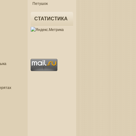
Петушок
СТАТИСТИКА
зыка
ерятах