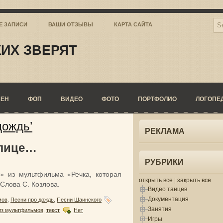
Е ЗАПИСИ
ВАШИ ОТЗЫВЫ
КАРТА САЙТА
ИХ ЗВЕРЯТ
СЕН
ФОП
ВИДЕО
ФОТО
ПОРТФОЛИО
ЛОГОПЕ
дождь’
РЕКЛАМА
улице…
РУБРИКИ
» из мультфильма «Речка, которая
открыть все
|
закрыть все
 Слова С. Козлова.
Видео танцев
Документация
мов
,
Песни про дождь
,
Песни Шаинского
Занятия
из мультфильмов
,
текст
Нет
Игры