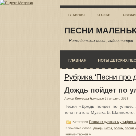
ГЛАВНАЯ
О СЕБЕ
СВЕЖИ
ПЕСНИ МАЛЕНЬК
Ноты детских песен, видео танцев
ГЛАВНАЯ
НОТЫ ДЕТСКИХ ПЕ
Рубрика ‘Песни про 
Дождь пойдет по 
Автор
Петрова Наталья
14 января, 2013
Песня «Дождь пойдет по улице…
течет на юг» Музыка В. Шаинского.
Категория
Песни из русских мультфиль
Ключевые слова:
дождь
,
ноты
,
осень
,
песни 
комментариев »