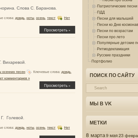
Патриотические песни
норина. Слова С. Баранова.
ПДД
Песни для малышей
е слова:
дождь
,
ноты
,
осень
,
текст
Нет
Песни ко Дню космона
Просмотреть »
Песни по возрастам
Песни про лето
Популярные детские п
Ритмодекламация
Русские праздники
Портфолио
. Вихаревой.
 осенних песен
Ключевые слова:
дождь
,
ПОИСК ПО САЙТУ
ет комментариев »
Просмотреть »
МЫ В VK
 Г. Голевой.
МЕТКИ
е слова:
дождь
,
ноты
,
осень
,
текст
Нет
8 марта
9 мая
23 февр