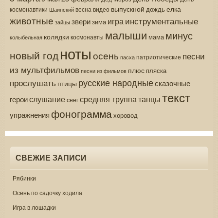
выпускной
елка
дождь
весна
видео
космонавтики
Шаинский
животные
инструментальные
игра
звери
зима
зайцы
малыши
минус
колядки
мама
колыбельная
космонавты
ноты
новый год
осень
песни
патриотические
пасха
из мультфильмов
плюс
пляска
песни из фильмов
русские народные
прослушать
сказочные
птицы
текст
средняя группа
слушание
танцы
герои
снег
фонограмма
упражнения
хоровод
СВЕЖИЕ ЗАПИСИ
Рябинки
Осень по садочку ходила
Игра в лошадки