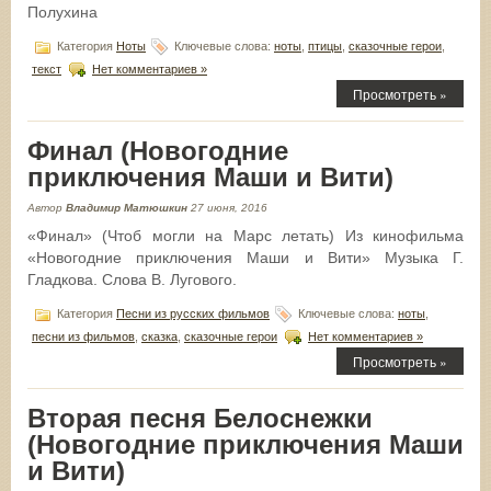
Полухина
Категория
Ноты
Ключевые слова:
ноты
,
птицы
,
сказочные герои
,
текст
Нет комментариев »
Просмотреть »
Финал (Новогодние
приключения Маши и Вити)
Автор
Владимир Матюшкин
27 июня, 2016
«Финал» (Чтоб могли на Марс летать) Из кинофильма
«Новогодние приключения Маши и Вити» Музыка Г.
Гладкова. Слова В. Лугового.
Категория
Песни из русских фильмов
Ключевые слова:
ноты
,
песни из фильмов
,
сказка
,
сказочные герои
Нет комментариев »
Просмотреть »
Вторая песня Белоснежки
(Новогодние приключения Маши
и Вити)