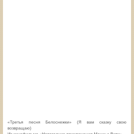
«Третья песня Белоснежки» (Я вам сказку свою
возвращаю)
Из кинофильма «Новогодние приключения Маши и Вити»