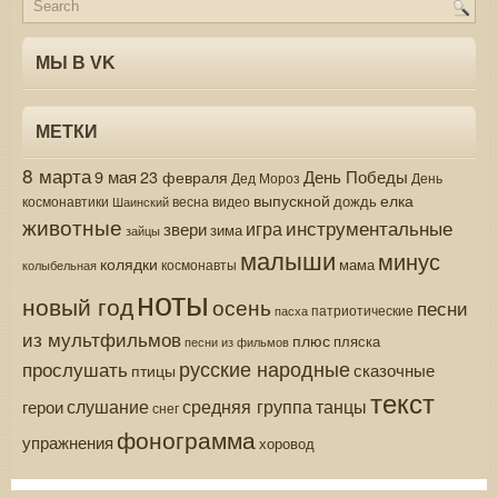
МЫ В VK
МЕТКИ
8 марта
9 мая
День Победы
23 февраля
Дед Мороз
День
выпускной
елка
дождь
весна
видео
космонавтики
Шаинский
животные
инструментальные
игра
звери
зима
зайцы
малыши
минус
колядки
мама
колыбельная
космонавты
ноты
новый год
осень
песни
патриотические
пасха
из мультфильмов
плюс
пляска
песни из фильмов
русские народные
прослушать
сказочные
птицы
текст
средняя группа
слушание
танцы
герои
снег
фонограмма
упражнения
хоровод