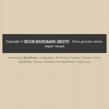
Copyright ©
ПЕСНИ МАЛЕНЬКИХ ЗВЕРЯТ
- Ноты детских песен,
видео танцев
Powered by
| Designed by:
All Premium Themes
| Thanks to
Free
WordPress
WordPress Themes
,
Premium Free WordPress Themes
and