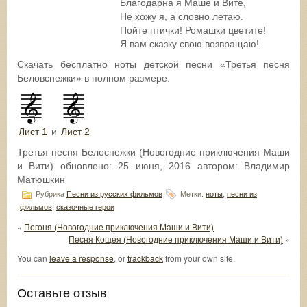
Благодарна я Маше и Вите,
Не хожу я, а словно летаю.
Пойте птички! Ромашки цветите!
Я вам сказку свою возвращаю!
Скачать бесплатно ноты детской песни «Третья песня
Беловснежки» в полном размере:
Лист 1
и
Лист 2
Третья песня Белоснежки (Новогодние приключения Маши
и Вити)
обновлено:
25 июня, 2016
автором:
Владимир
Матюшкин
Рубрика
Песни из русских фильмов
Метки:
ноты
,
песни из
фильмов
,
сказочные герои
«
Погоня (Новогодние приключения Маши и Вити)
Песня Кощея (Новогодние приключения Маши и Вити)
»
You can
leave a response
, or
trackback
from your own site.
Оставьте отзыв