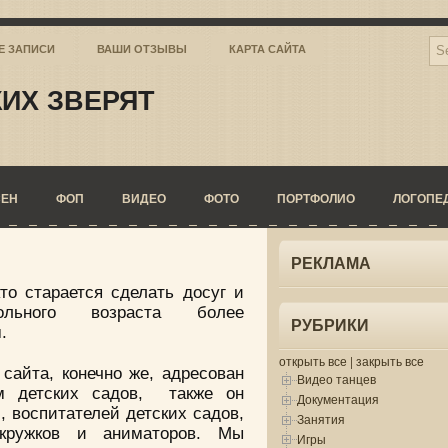
Е ЗАПИСИ
ВАШИ ОТЗЫВЫ
КАРТА САЙТА
ИХ ЗВЕРЯТ
СЕН
ФОП
ВИДЕО
ФОТО
ПОРТФОЛИО
ЛОГОПЕ
РЕКЛАМА
то старается сделать досуг и
льного возраста более
РУБРИКИ
.
открыть все
|
закрыть все
сайта, конечно же, адресован
Видео танцев
м детских садов, также он
Документация
, воспитателей детских садов,
Занятия
 кружков и аниматоров. Мы
Игры