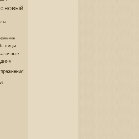
новый
с
асха
з фильмов
ь
птицы
казочные
едняя
упражнения
од