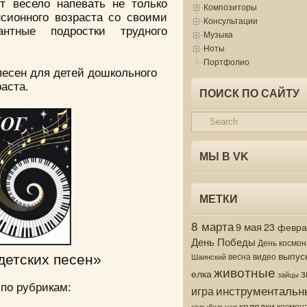
т весело напевать не только
Композиторы
сионного возраста со своими
Консультации
нтные подростки трудного
Музыка
Ноты
Портфолио
песен для детей дошкольного
аста.
ПОИСК ПО САЙТУ
МЫ В VK
МЕТКИ
8 марта
9 мая
23 февр
День Победы
День космон
выпус
весна
видео
Шаинский
детских песен»
животные
з
елка
зайцы
по рубрикам:
инструментальн
игра
колядки
колыбельная
космон