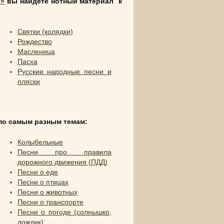
и»
вы найдете нотный материал к
Святки (колядки)
Рождество
Масленица
Пасха
Русские народные песни и
пляски
 по самым разным темам:
Колыбельные
Песни про правила
дорожного движения (ПДД)
Песни о еде
Песни о птицах
Песни о животных
Песни о транспорте
Песни о погоде (солнышко,
дождик)