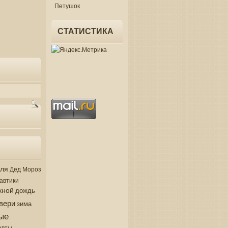
Петушок
СТАТИСТИКА
аля
Дед Мороз
автики
кной
дождь
вери
зима
ые
авты