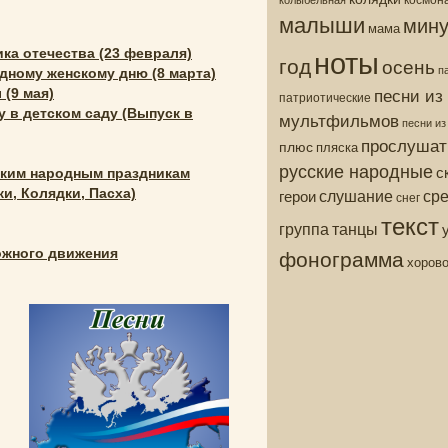
малыши
мину
мама
ноты
ика отечества (23 февраля)
год
осень
п
дному женскому дню (8 марта)
песни из
 (9 мая)
патриотические
у в детском саду (Выпуск в
мультфильмов
песни и
прослушат
плюс
пляска
русские народные
с
ским народным праздникам
ср
слушание
герои
и, Колядки, Пасха)
снег
текст
группа
танцы
фонограмма
ожного движения
хоров