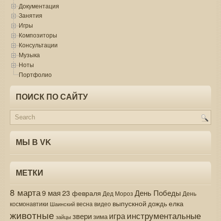
Документация
Занятия
Игры
Композиторы
Консультации
Музыка
Ноты
Портфолио
ПОИСК ПО САЙТУ
МЫ В VK
МЕТКИ
8 марта
9 мая
День Победы
23 февраля
Дед Мороз
День
выпускной
елка
дождь
весна
видео
космонавтики
Шаинский
животные
инструментальные
игра
звери
зима
зайцы