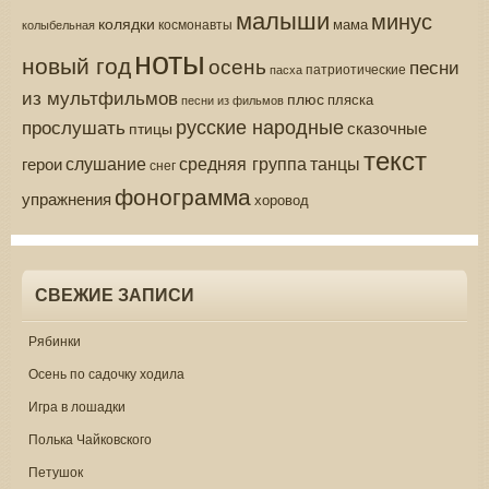
малыши
минус
колядки
мама
колыбельная
космонавты
ноты
новый год
осень
песни
патриотические
пасха
из мультфильмов
плюс
пляска
песни из фильмов
русские народные
прослушать
сказочные
птицы
текст
средняя группа
слушание
танцы
герои
снег
фонограмма
упражнения
хоровод
СВЕЖИЕ ЗАПИСИ
Рябинки
Осень по садочку ходила
Игра в лошадки
Полька Чайковского
Петушок