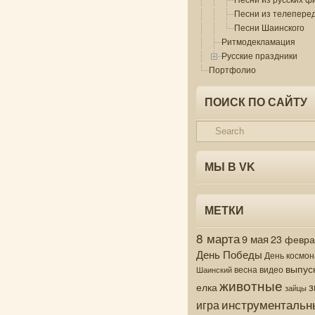
Песни из телепере
Песни Шаинского
Ритмодекламация
Русские праздники
Портфолио
ПОИСК ПО САЙТУ
МЫ В VK
МЕТКИ
8 марта
9 мая
23 февр
День Победы
День космон
выпус
весна
видео
Шаинский
животные
з
елка
зайцы
инструментальн
игра