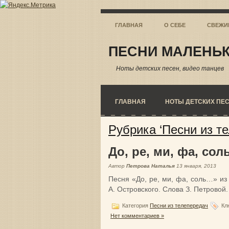
ГЛАВНАЯ
О СЕБЕ
СВЕЖИ
ПЕСНИ МАЛЕНЬК
Ноты детских песен, видео танцев
ГЛАВНАЯ
НОТЫ ДЕТСКИХ ПЕ
Рубрика ‘Песни из т
До, ре, ми, фа, со
Автор
Петрова Наталья
13 января, 2013
Песня «До, ре, ми, фа, соль…» и
А. Островского. Слова З. Петровой.
Категория
Песни из телепередач
Кл
Нет комментариев »