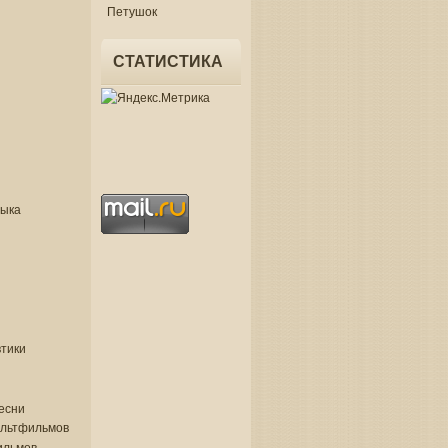
Петушок
СТАТИСТИКА
зыка
втики
есни
ультфильмов
ильмов