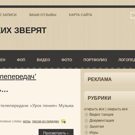
Е ЗАПИСИ
ВАШИ ОТЗЫВЫ
КАРТА САЙТА
ИХ ЗВЕРЯТ
СЕН
ФОП
ВИДЕО
ФОТО
ПОРТФОЛИО
ЛОГОПЕ
елепередач’
РЕКЛАМА
ль…
РУБРИКИ
з телепередачи «Урок пения» Музыка
открыть все
|
закрыть все
Видео танцев
Документация
ючевые слова:
ноты
,
песни из передач
Занятия
Игры
Просмотреть »