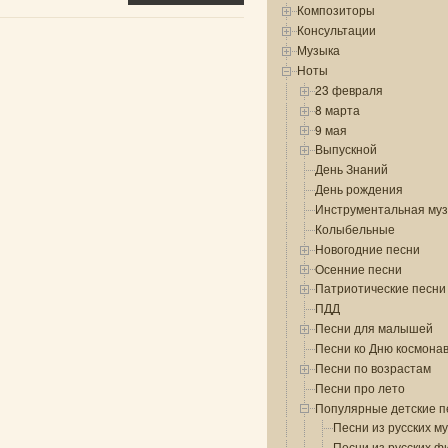
Композиторы
Консультации
Музыка
Ноты
23 февраля
8 марта
9 мая
Выпускной
День Знаний
День рождения
Инструментальная му
Колыбельные
Новогодние песни
Осенние песни
Патриотические песни
ПДД
Песни для малышей
Песни ко Дню космона
Песни по возрастам
Песни про лето
Популярные детские п
Песни из русских м
Песни из русских ф