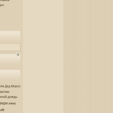
дач
аля
Дед Мороз
автики
кной
дождь
вери
зима
ые