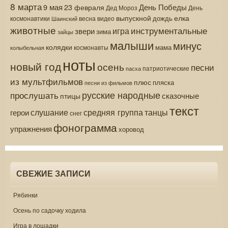
8 марта
9 мая
День Победы
23 февраля
Дед Мороз
День
выпускной
елка
дождь
весна
видео
космонавтики
Шаинский
животные
инструментальные
игра
звери
зима
зайцы
малыши
минус
колядки
мама
колыбельная
космонавты
ноты
новый год
осень
песни
патриотические
пасха
из мультфильмов
плюс
пляска
песни из фильмов
русские народные
прослушать
сказочные
птицы
текст
средняя группа
слушание
танцы
герои
снег
фонограмма
упражнения
хоровод
СВЕЖИЕ ЗАПИСИ
Рябинки
Осень по садочку ходила
Игра в лошадки