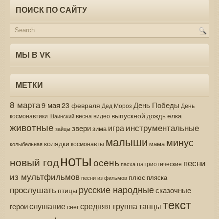
ПОИСК ПО САЙТУ
МЫ В VK
МЕТКИ
8 марта
9 мая
День Победы
23 февраля
Дед Мороз
День
выпускной
елка
дождь
весна
видео
космонавтики
Шаинский
животные
инструментальные
игра
звери
зима
зайцы
малыши
минус
колядки
мама
колыбельная
космонавты
ноты
новый год
осень
песни
патриотические
пасха
из мультфильмов
плюс
пляска
песни из фильмов
русские народные
прослушать
сказочные
птицы
текст
средняя группа
слушание
танцы
герои
снег