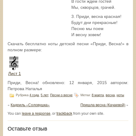
В гости ждем гостей
Мы, скворцов, грачей.
3. Приди, весна красная!
Будут дни прекрасные!
Песню мы поем
И весну зовем!
Скачать бесплатно ноты детской песни «Приди, Весна!» в
полном размере:
Лист 1
Приди, Весна!
обновлено:
12 января, 2015
автором:
Петрова Наталья
Рубрика
4 года
,
5 лет
,
Песни о весне
Метки:
8 марта
,
весна
,
ноты
«
Кадриль «Соловушка»
Пришла весна (Качаевой)
»
You can
leave a response
, or
trackback
from your own site.
Оставьте отзыв