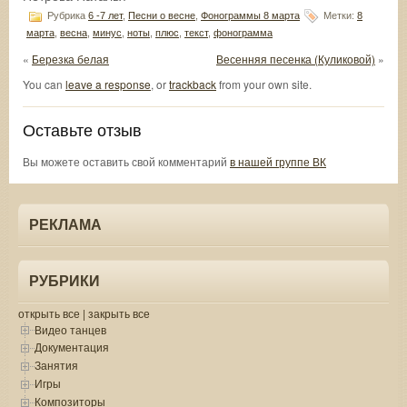
Рубрика
6 -7 лет
,
Песни о весне
,
Фонограммы 8 марта
Метки:
8
марта
,
весна
,
минус
,
ноты
,
плюс
,
текст
,
фонограмма
«
Березка белая
Весенняя песенка (Куликовой)
»
You can
leave a response
, or
trackback
from your own site.
Оставьте отзыв
Вы можете оставить свой комментарий
в нашей группе ВК
РЕКЛАМА
РУБРИКИ
открыть все
|
закрыть все
Видео танцев
Документация
Занятия
Игры
Композиторы