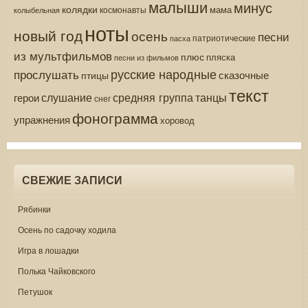
малыши
минус
колядки
мама
колыбельная
космонавты
ноты
новый год
осень
песни
патриотические
пасха
из мультфильмов
плюс
пляска
песни из фильмов
русские народные
прослушать
сказочные
птицы
текст
средняя группа
слушание
танцы
герои
снег
фонограмма
упражнения
хоровод
СВЕЖИЕ ЗАПИСИ
Рябинки
Осень по садочку ходила
Игра в лошадки
Полька Чайковского
Петушок