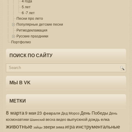
4 года
5 лет
6 -7 лет
Песни про лето
Популярные детские песни
Ритмодекламация
Русские праздники
Портфолио
ПОИСК ПО САЙТУ
МЫ В VK
МЕТКИ
8 марта
9 мая
День Победы
23 февраля
Дед Мороз
День
выпускной
елка
дождь
весна
видео
космонавтики
Шаинский
животные
инструментальные
игра
звери
зима
зайцы