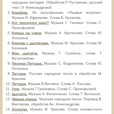
народная мелодия. Обработка Р. Рустамова, русский
текст Э. Александровой.
Кораблик.
Из мультфильма «Первые встречи».
Музыка И. Ефремова. Слова Б. Бутакова.
Кто проснулся рано?
Музыка Г. Гиневич. Слова С.
Прокофьевой
Курица на улице
. Музыка А. Арутюнова. Слова Ю.
Лопухина.
Курочка с цыплятами.
Музыка М. Красева. Слова М.
Клоковой.
Мои цыплята.
Музыка Г. Гусейнли, слова Т.
Муталлибова
Песенка Петушка.
Музыка С. Бодренкова. Слова Ю.
Полухина
Петушок
. Русская народная песня в обработке М.
Красева.
Петушок
. Музыка В.Витлина. Слова А. Пассова.
Утро
. Музыка Г.Гриневича. Слова С. Прокофьевой.
Цыплята.
Музыка А. Филиппенко. Слова Т. Волгиной.
Чёрная курица
. Чешская народная песня. Перевод В.
Викторова, обработка Ан. Александрова
Хохлатка.
Музыка М. Красева. Слова неизвестного