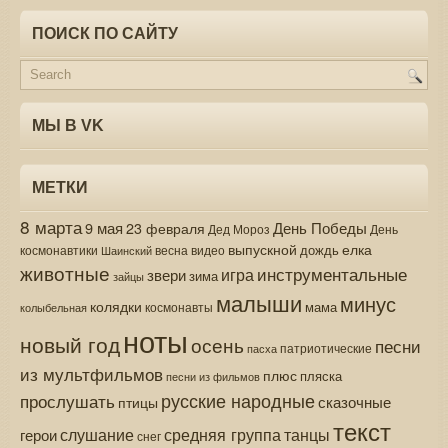
ПОИСК ПО САЙТУ
МЫ В VK
МЕТКИ
8 марта
9 мая
День Победы
23 февраля
Дед Мороз
День
выпускной
елка
дождь
весна
видео
космонавтики
Шаинский
животные
инструментальные
игра
звери
зима
зайцы
малыши
минус
колядки
мама
колыбельная
космонавты
ноты
новый год
осень
песни
патриотические
пасха
из мультфильмов
плюс
пляска
песни из фильмов
русские народные
прослушать
сказочные
птицы
текст
средняя группа
слушание
танцы
герои
снег