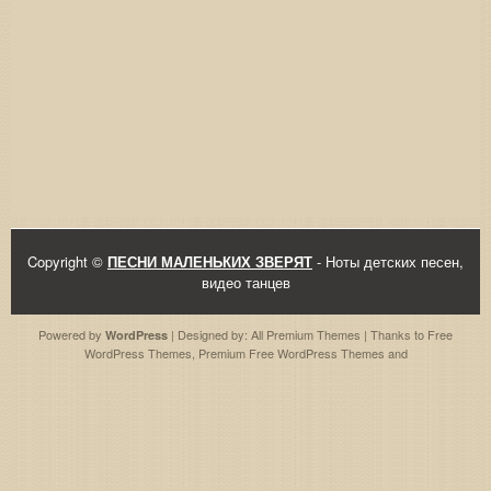
Copyright ©
ПЕСНИ МАЛЕНЬКИХ ЗВЕРЯТ
- Ноты детских песен,
видео танцев
Powered by
| Designed by:
All Premium Themes
| Thanks to
Free
WordPress
WordPress Themes
,
Premium Free WordPress Themes
and