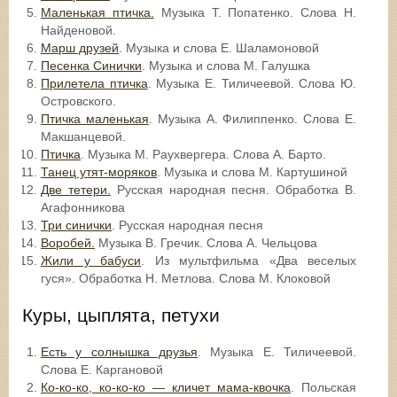
Маленькая птичка.
Музыка Т. Попатенко. Слова Н.
Найденовой.
Марш друзей
. Музыка и слова Е. Шаламоновой
Песенка Синички
. Музыка и слова М. Галушка
Прилетела птичка
. Музыка Е. Тиличеевой. Слова Ю.
Островского.
Птичка маленькая
. Музыка А. Филиппенко. Слова Е.
Макшанцевой.
Птичка
. Музыка М. Раухвергера. Слова А. Барто.
Танец утят-моряков
. Музыка и слова М. Картушиной
Две тетери.
Русская народная песня. Обработка В.
Агафонникова
Три синички
. Русская народная песня
Воробей.
Музыка В. Гречик. Слова А. Чельцова
Жили у бабуси
. Из мультфильма «Два веселых
гуся». Обработка Н. Метлова. Слова М. Клоковой
Куры, цыплята, петухи
Есть у солнышка друзья
. Музыка Е. Тиличеевой.
Слова Е. Каргановой
Ко-ко-ко, ко-ко-ко — кличет мама-квочка
. Польская