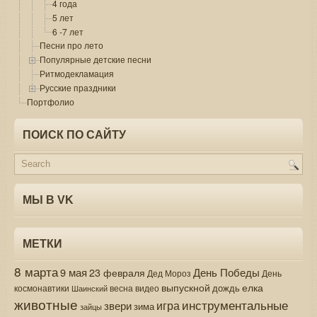
4 года
5 лет
6 -7 лет
Песни про лето
Популярные детские песни
Ритмодекламация
Русские праздники
Портфолио
ПОИСК ПО САЙТУ
МЫ В VK
МЕТКИ
8 марта
9 мая
День Победы
23 февраля
Дед Мороз
День
выпускной
елка
дождь
весна
видео
космонавтики
Шаинский
животные
инструментальные
игра
звери
зима
зайцы