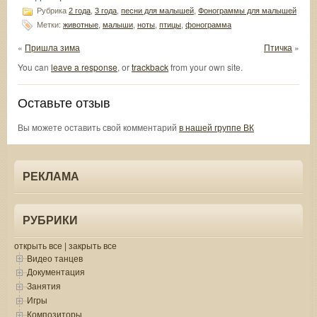
Рубрика
2 года
,
3 года
,
песни для малышей
,
Фонограммы для малышей
Метки:
животные
,
малыши
,
ноты
,
птицы
,
фонограмма
«
Пришла зима
Птичка
»
You can
leave a response
, or
trackback
from your own site.
Оставьте отзыв
Вы можете оставить свой комментарий
в нашей группе ВК
РЕКЛАМА
РУБРИКИ
открыть все
|
закрыть все
Видео танцев
Документация
Занятия
Игры
Композиторы