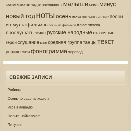
малыши
минус
колядки
мама
колыбельная
космонавты
ноты
новый год
осень
песни
патриотические
пасха
из мультфильмов
плюс
пляска
песни из фильмов
русские народные
прослушать
сказочные
птицы
текст
средняя группа
слушание
танцы
герои
снег
фонограмма
упражнения
хоровод
СВЕЖИЕ ЗАПИСИ
Рябинки
Осень по садочку ходила
Игра в лошадки
Полька Чайковского
Петушок