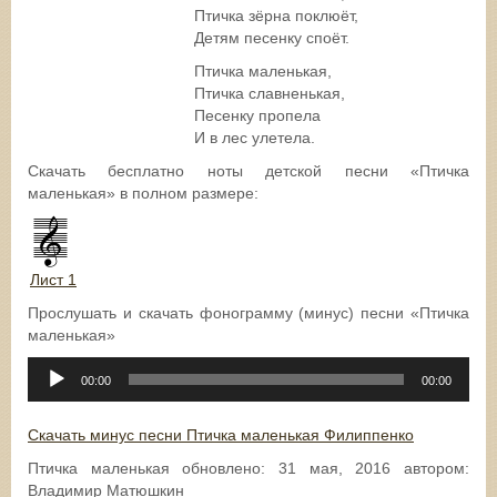
Птичка зёрна поклюёт,
Детям песенку споёт.
Птичка маленькая,
Птичка славненькая,
Песенку пропела
И в лес улетела.
Скачать бесплатно ноты детской песни «Птичка
маленькая» в полном размере:
Лист 1
Прослушать и скачать фонограмму (минус) песни «Птичка
маленькая»
Аудиоплеер
00:00
00:00
Скачать минус песни Птичка маленькая Филиппенко
Птичка маленькая
обновлено:
31 мая, 2016
автором:
Владимир Матюшкин