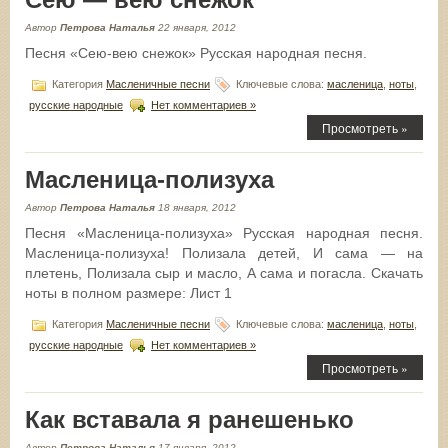
Автор
Петрова Наталья
22 января, 2012
Песня «Сею-вею снежок» Русская народная песня.
Категория
Масленичные песни
Ключевые слова:
масленица
,
ноты
,
русские народные
Нет комментариев »
Просмотреть »
Масленица-полизуха
Автор
Петрова Наталья
18 января, 2012
Песня «Масленица-полизуха» Русская народная песня.
Macленица-полизуха! Полизала детей, И сама — на
плетень, Полизала сыр и масло, А сама и погасла. Скачать
ноты в полном размере: Лист 1
Категория
Масленичные песни
Ключевые слова:
масленица
,
ноты
,
русские народные
Нет комментариев »
Просмотреть »
Как вставала я ранешенько
Автор
Петрова Наталья
17 января, 2012