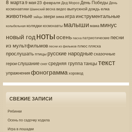
8 марта
9 мая
День Победы
23 февраля
Дед Мороз
День
выпускной
елка
дождь
весна
видео
космонавтики
Шаинский
животные
инструментальные
игра
звери
зима
зайцы
малыши
минус
колядки
мама
колыбельная
космонавты
ноты
новый год
осень
песни
патриотические
пасха
из мультфильмов
плюс
пляска
песни из фильмов
русские народные
прослушать
сказочные
птицы
текст
средняя группа
слушание
танцы
герои
снег
фонограмма
упражнения
хоровод
СВЕЖИЕ ЗАПИСИ
Рябинки
Осень по садочку ходила
Игра в лошадки