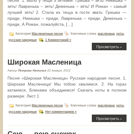
песня. 1. Было у тещи 5 зятевей: Гришка – зять! Никишка –
зять! Лавренька – зять! Деменька – зять! И Роман – самый
лучший зять! 2. Стала их теща в гости звать: Гришка —
приди, Никишка – приди, Лавренька – приди, Деменька –
приди, А Роман, пожалуйста, […]
Категория
Масленичные песни
Ключевые слова:
масленица
,
ноты
,
русские народные
1 Комментарий »
Просмотреть »
Широкая Масленица
Автор
Петрова Наталья
22 января, 2012
Песня «Широкая Масленица» Русская народная песня. 1.
Широкая Масленица! Мы тобою хвалимся. 2. На горах
катаемся, Блинами объедаемся! Скачать ноты в полном
размере: Лист 1
Категория
Масленичные песни
Ключевые слова:
масленица
,
ноты
,
русские народные
Нет комментариев »
Просмотреть »
Сею — вею снежок