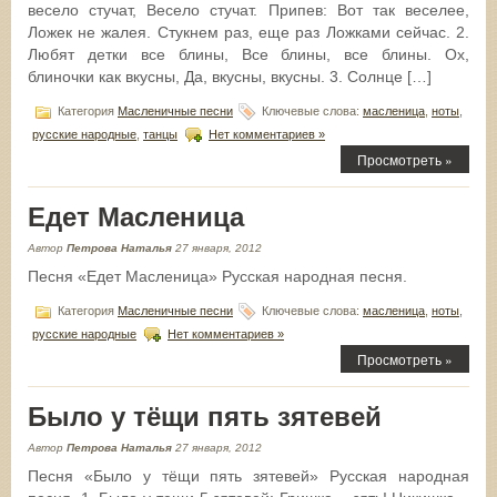
весело стучат, Весело стучат. Припев: Вот так веселее,
Ложек не жалея. Стукнем раз, еще раз Ложками сейчас. 2.
Любят детки все блины, Все блины, все блины. Ох,
блиночки как вкусны, Да, вкусны, вкусны. 3. Солнце […]
Категория
Масленичные песни
Ключевые слова:
масленица
,
ноты
,
русские народные
,
танцы
Нет комментариев »
Просмотреть »
Едет Масленица
Автор
Петрова Наталья
27 января, 2012
Песня «Едет Масленица» Русская народная песня.
Категория
Масленичные песни
Ключевые слова:
масленица
,
ноты
,
русские народные
Нет комментариев »
Просмотреть »
Было у тёщи пять зятевей
Автор
Петрова Наталья
27 января, 2012
Песня «Было у тёщи пять зятевей» Русская народная