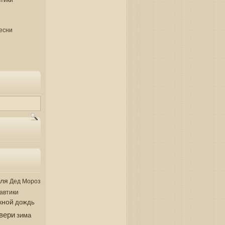
есни
аля
Дед Мороз
автики
кной
дождь
вери
зима