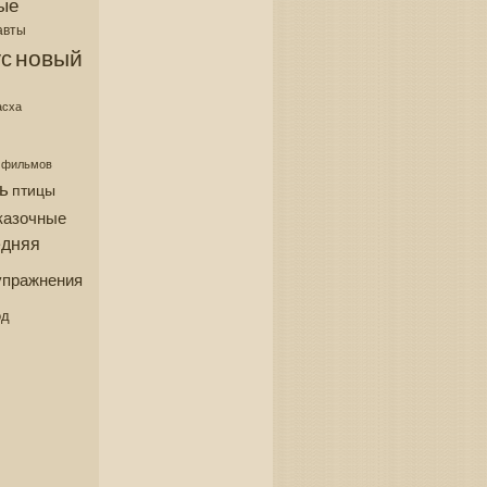
ые
авты
новый
с
асха
з фильмов
ь
птицы
казочные
едняя
упражнения
од