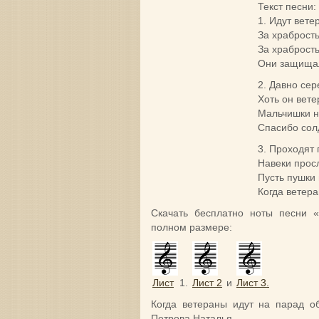
Текст песни:
1. Идут вете
За храбрость
За храбрость
Они защищал
2. Давно сер
Хоть он вете
Мальчишки н
Спасибо солд
3. Проходят
Навеки прос
Пусть пушки 
Когда ветера
Скачать бесплатно ноты песни 
полном размере:
Лист
1.
Лист 2
и
Лист 3.
Когда ветераны идут на парад
об
Петрова Наталья