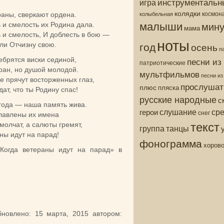
инструментальн
игра
колядки
колыбельная
космон
раны, сверкают ордена.
малыши
мину
 и смелость их Родина дала.
мама
 и смелость, И доблесть в бою —
ноты
год
осень
и Отчизну свою.
п
ебрятся виски сединой,
песни из
патриотические
ран, но душой молодой.
мультфильмов
песни и
е прячут восторженных глаз,
прослушат
плюс
пляска
ат, что ты Родину спас!
русские народные
с
 года — наша память жива.
ср
слушание
герои
снег
лавлены их имена
текст
молчат, а салюты гремят,
группа
танцы
ны идут на парад!
фонограмма
хоров
«Когда ветераны идут на парад» в
новлено:
15 марта, 2015
автором: