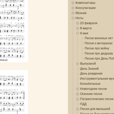
Композиторы
Консультации
Музыка
Ноты
23 февраля
8 марта
9 мая
Песни военных лет
Песни о ветеранах
Песни про войну
Песни про дедушку
Песни про День По
Выпускной
День Знаний
День рождения
Инструментальная му
Колыбельные
Новогодние песни
Осенние песни
Патриотические песни
ПДД
Песни для малышей
Песни ко Дню космона