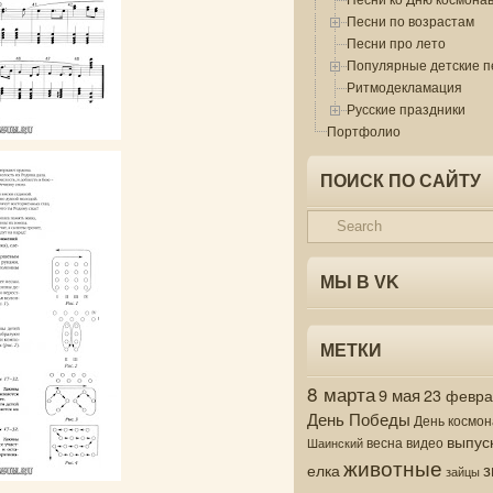
Песни по возрастам
Песни про лето
Популярные детские п
Ритмодекламация
Русские праздники
Портфолио
ПОИСК ПО САЙТУ
МЫ В VK
МЕТКИ
8 марта
9 мая
23 февр
День Победы
День космон
выпус
весна
видео
Шаинский
животные
з
елка
зайцы