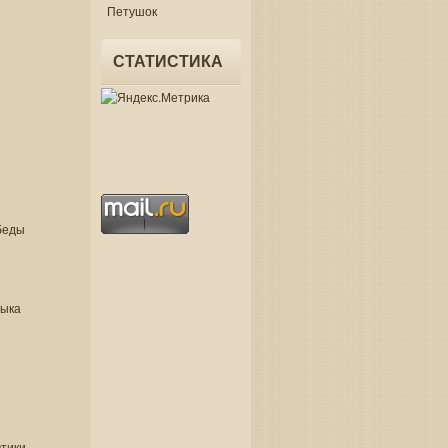
Петушок
СТАТИСТИКА
беды
зыка
втики