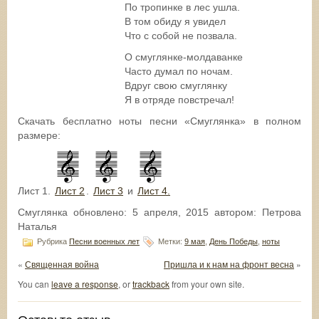
По тропинке в лес ушла.
В том обиду я увидел
Что с собой не позвала.
О смуглянке-молдаванке
Часто думал по ночам.
Вдруг свою смуглянку
Я в отряде повстречал!
Скачать бесплатно ноты песни «Смуглянка» в полном
размере:
Лист 1.
Лист 2
.
Лист 3
и
Лист 4.
Смуглянка
обновлено:
5 апреля, 2015
автором:
Петрова
Наталья
Рубрика
Песни военных лет
Метки:
9 мая
,
День Победы
,
ноты
«
Священная война
Пришла и к нам на фронт весна
»
You can
leave a response
, or
trackback
from your own site.
Оставьте отзыв