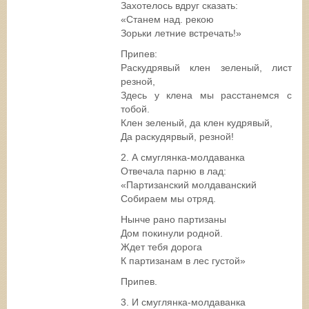
Захотелось вдруг сказать:
«Станем над. рекою
Зорьки летние встречать!»
Припев:
Раскудрявый клен зеленый, лист
резной,
Здесь у клена мы расстанемся с
тобой.
Клен зеленый, да клен кудрявый,
Да раскудярвый, резной!
2. А смуглянка-молдаванка
Отвечала парню в лад:
«Партизанский молдаванский
Собираем мы отряд.
Нынче рано партизаны
Дом покинули родной.
Ждет тебя дорога
К партизанам в лес густой»
Припев.
3. И смуглянка-молдаванка