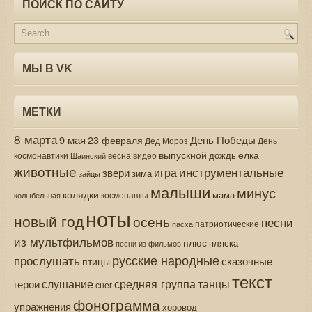
ПОИСК ПО САЙТУ
МЫ В VK
МЕТКИ
8 марта
9 мая
День Победы
23 февраля
Дед Мороз
День
выпускной
елка
дождь
весна
видео
космонавтики
Шаинский
животные
инструментальные
игра
звери
зима
зайцы
малыши
минус
колядки
мама
колыбельная
космонавты
ноты
новый год
осень
песни
патриотические
пасха
из мультфильмов
плюс
пляска
песни из фильмов
русские народные
прослушать
сказочные
птицы
текст
средняя группа
слушание
танцы
герои
снег
фонограмма
упражнения
хоровод