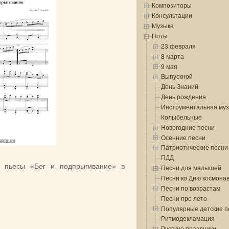
Композиторы
Консультации
Музыка
Ноты
23 февраля
8 марта
9 мая
Выпускной
День Знаний
День рождения
Инструментальная му
Колыбельные
Новогодние песни
Осенние песни
Патриотические песни
ПДД
й пьесы «Бег и подпрыгивание» в
Песни для малышей
Песни ко Дню космона
Песни по возрастам
Песни про лето
Популярные детские п
Ритмодекламация
Русские праздники