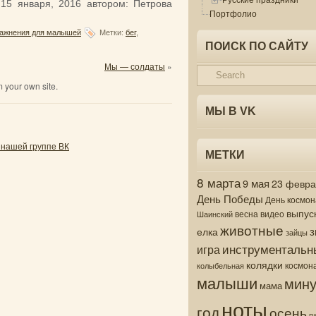
:
15 января, 2016
автором:
Петрова
Портфолио
ажнения для малышей
Метки:
бег
,
ПОИСК ПО САЙТУ
Мы — солдаты
»
 your own site.
МЫ В VK
 нашей группе ВК
МЕТКИ
8 марта
9 мая
23 февр
День Победы
День космон
выпус
весна
видео
Шаинский
животные
з
елка
зайцы
инструментальн
игра
колядки
колыбельная
космон
малыши
мину
мама
ноты
год
осень
п