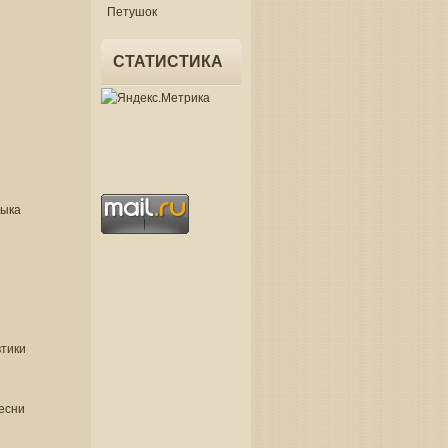
Петушок
СТАТИСТИКА
зыка
втики
есни