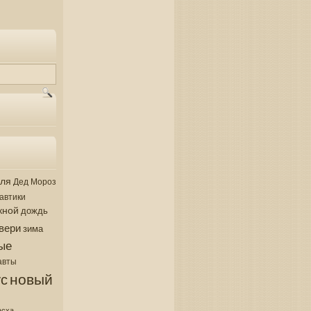
аля
Дед Мороз
автики
кной
дождь
вери
зима
ые
авты
новый
с
асха