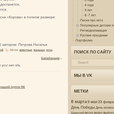
 достанется,
4 года
ется.
5 лет
6 -7 лет
есни «Корова» в полном размере:
Песни про лето
Популярные детские п
Ритмодекламация
Русские праздники
Портфолио
6
автором:
Петрова Наталья
шей
Метки:
животные
,
малыши
,
ноты
ПОИСК ПО САЙТУ
Барабанщик
»
 your own site.
МЫ В VK
 нашей группе ВК
МЕТКИ
8 марта
9 мая
23 февр
День Победы
День космон
выпус
весна
видео
Шаинский