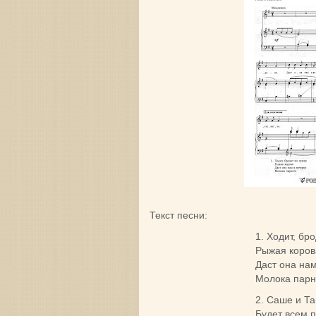
Текст песни:
1. Ходит, бр
Рыжая коров
Даст она нам
Молока парн
2. Саше и Т
Будет всем п