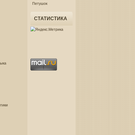
Петушок
СТАТИСТИКА
зыка
втики