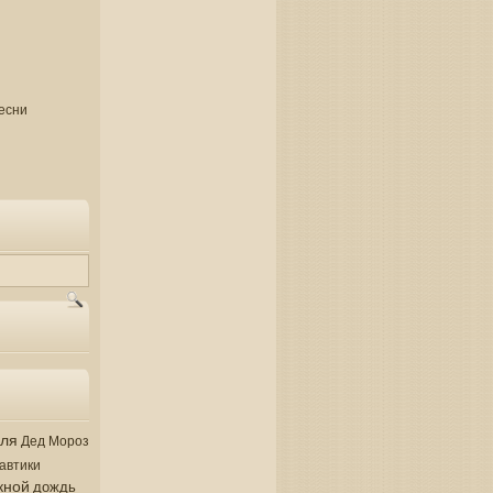
есни
аля
Дед Мороз
автики
кной
дождь