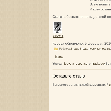
Всем попить
И коту остан
Скачать бесплатно ноты детской п
Лист 1
Корова
обновлено:
5 февраля, 201
Рубрика
2 года
,
3 года
,
песни для малы
«
Марш
You can
leave a response
, or
trackback
from
Оставьте отзыв
Вы можете оставить свой комментарий
в