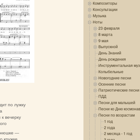
Композиторы
Консультации
Музыка
Ноты
23 февраля
8 марта
9 мая
Выпускной
День Знаний
День рождения
Инструментальная му
Колыбельные
Новогодние песни
Осенние песни
Патриотические песни
ПДД
Песни для малышей
одит по лужку
Песни ко Дню космона
а
Песни по возрастам
 к вечерку
1 год
ого
2 года
анюшке —
2 месяца - 1 год
о кружке.
3 года