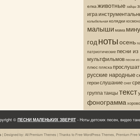
животные
з
елка
зайцы
инструментальн
игра
колядки
колыбельная
космон
малыши
мину
мама
ноты
год
осень
п
песни из
патриотические
мультфильмов
песни и
прослушат
плюс
пляска
русские народные
с
ср
слушание
герои
снег
текст
группа
танцы
фонограмма
хоров
pyright ©
ПЕСНИ МАЛЕНЬКИХ ЗВЕРЯТ
- Ноты детских песен, видео тан
| Designed by:
All Premium Themes
| Thanks to
Free WordPress Themes
,
Premium Free 
s