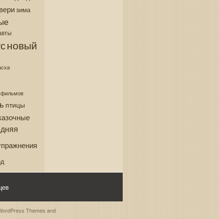
вери
зима
ые
авты
новый
с
асха
з фильмов
ь
птицы
казочные
едняя
упражнения
од
цев
WordPress Themes
and