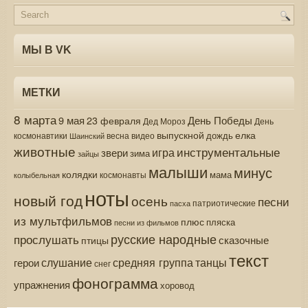
МЫ В VK
МЕТКИ
8 марта
9 мая
День Победы
23 февраля
Дед Мороз
День
выпускной
елка
дождь
весна
видео
космонавтики
Шаинский
животные
инструментальные
игра
звери
зима
зайцы
малыши
минус
колядки
мама
колыбельная
космонавты
ноты
новый год
осень
песни
патриотические
пасха
из мультфильмов
плюс
пляска
песни из фильмов
русские народные
прослушать
сказочные
птицы
текст
средняя группа
слушание
танцы
герои
снег
фонограмма
упражнения
хоровод