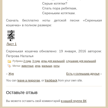
Серые котятки?
Спать пора ребяткам,
Сереньким котяткам.
Скачать бесплатно ноты детской песни «Серенькая
кошечка» в полном размере:
Лист 1
Серенькая кошечка
обновлено:
19 января, 2016
автором:
Петрова Наталья
Рубрика
2 года
,
3 года
,
игры для малышей
,
слушание для малышей
Метки:
животные
,
игра
,
малыши
,
ноты
«
Жук
Есть у солнышка друзья
»
You can
leave a response
, or
trackback
from your own site.
Оставьте отзыв
Вы можете оставить свой комментарий
в нашей группе ВК