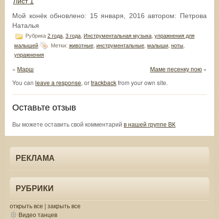
Лист 1
Мой конёк
обновлено:
15 января, 2016
автором:
Петрова
Наталья
Рубрика
2 года
,
3 года
,
Инструментальная музыка
,
упражнения для
малышей
Метки:
животные
,
инструментальные
,
малыши
,
ноты
,
упражнения
«
Марш
Маме песенку пою
»
You can
leave a response
, or
trackback
from your own site.
Оставьте отзыв
Вы можете оставить свой комментарий
в нашей группе ВК
РЕКЛАМА
РУБРИКИ
открыть все
|
закрыть все
Видео танцев