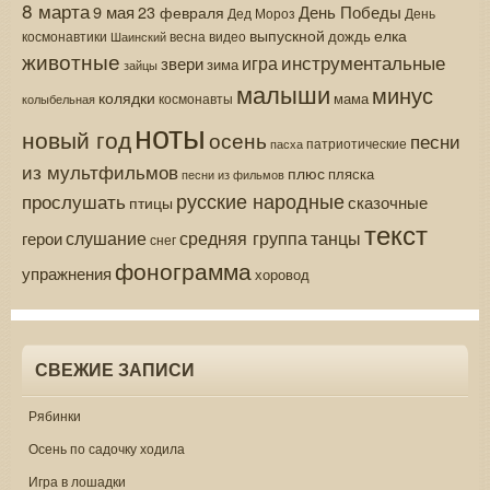
8 марта
9 мая
День Победы
23 февраля
Дед Мороз
День
выпускной
елка
дождь
весна
видео
космонавтики
Шаинский
животные
инструментальные
игра
звери
зима
зайцы
малыши
минус
колядки
мама
колыбельная
космонавты
ноты
новый год
осень
песни
патриотические
пасха
из мультфильмов
плюс
пляска
песни из фильмов
русские народные
прослушать
сказочные
птицы
текст
средняя группа
слушание
танцы
герои
снег
фонограмма
упражнения
хоровод
СВЕЖИЕ ЗАПИСИ
Рябинки
Осень по садочку ходила
Игра в лошадки