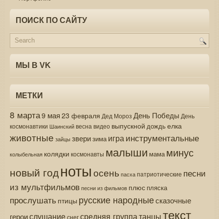
ПОИСК ПО САЙТУ
МЫ В VK
МЕТКИ
8 марта
9 мая
День Победы
23 февраля
Дед Мороз
День
выпускной
елка
дождь
весна
видео
космонавтики
Шаинский
животные
инструментальные
игра
звери
зима
зайцы
малыши
минус
колядки
мама
колыбельная
космонавты
ноты
новый год
осень
песни
патриотические
пасха
из мультфильмов
плюс
пляска
песни из фильмов
русские народные
прослушать
сказочные
птицы
текст
средняя группа
слушание
танцы
герои
снег