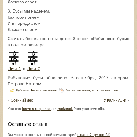
Ласково споет.
3. Бусы мы наденем,
Как горят огнем!
И в наряде этом
Ласково споем.
Скачать бесплатно ноты детской песни «Рябиновые бусы»
в полном размере:
Лист 1
и
Лист 2
Рябиновые бусы
обновлено:
6 сентября, 2017
автором:
Петрова Наталья
Рубрика
Песни о деревьях
Метки:
деревья
,
ноты
,
осень
,
текст
«
Осенний лес
У Калинушки
»
You can
leave a response
, or
trackback
from your own site.
Оставьте отзыв
Вы можете оставить свой комментарий
в нашей группе ВК