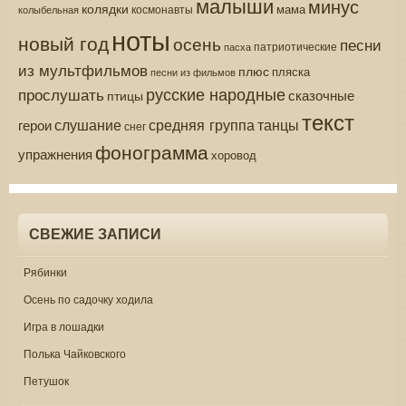
малыши
минус
колядки
мама
колыбельная
космонавты
ноты
новый год
осень
песни
патриотические
пасха
из мультфильмов
плюс
пляска
песни из фильмов
русские народные
прослушать
сказочные
птицы
текст
средняя группа
слушание
танцы
герои
снег
фонограмма
упражнения
хоровод
СВЕЖИЕ ЗАПИСИ
Рябинки
Осень по садочку ходила
Игра в лошадки
Полька Чайковского
Петушок