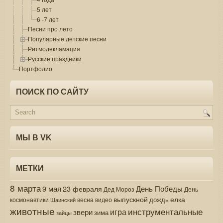
5 лет
6 -7 лет
Песни про лето
Популярные детские песни
Ритмодекламация
Русские праздники
Портфолио
ПОИСК ПО САЙТУ
МЫ В VK
МЕТКИ
8 марта
9 мая
День Победы
23 февраля
Дед Мороз
День
выпускной
елка
дождь
весна
видео
космонавтики
Шаинский
животные
инструментальные
игра
звери
зима
зайцы