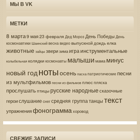
МЫ В VK
МЕТКИ
8 марта
9 мая
День Победы
23 февраля
Дед Мороз
День
выпускной
елка
дождь
весна
видео
космонавтики
Шаинский
животные
инструментальные
игра
звери
зима
зайцы
малыши
минус
колядки
мама
колыбельная
космонавты
ноты
новый год
осень
песни
патриотические
пасха
из мультфильмов
плюс
пляска
песни из фильмов
русские народные
прослушать
сказочные
птицы
текст
средняя группа
слушание
танцы
герои
снег
фонограмма
упражнения
хоровод
СВЕЖИЕ ЗАПИСИ