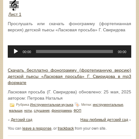
Лист 1
Прослушать или скачать фонограмму (фортепианная
версия) детской пьесы «Ласковая просьба» Г. Свиридова
Аудиоплеер
00:00
00:00
Скачать бесплатно фонограмму (фортепианную версию)
детской пьесы «Ласковая просьба» Г. Свиридова в mp3
формате
Ласковая просьба (Г. Свиридова)
обновлено:
25 мая, 2025
автором:
Петрова Наталья
Рубрика
Инструментальная музыка
Метки:
инструментальные
,
малыши
,
ноты
,
слушание
,
фонограмма
,
ФОП
«
Детский сад
Наш любимый детский сад
»
You can
leave a response
, or
trackback
from your own site.