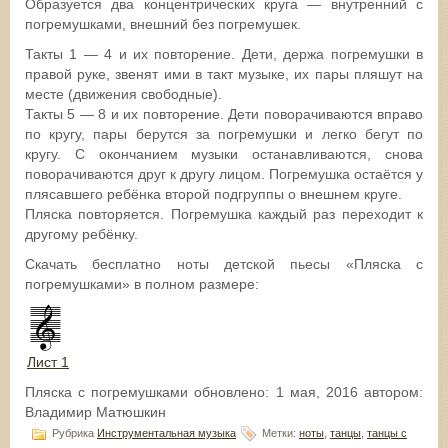
Образуется два концентрических круга — внутренний с
погремушками, внешний без погремушек.
Такты 1 — 4 и их повторение. Дети, держа погремушки в
правой руке, звенят ими в такт музыке, их пары пляшут на
месте (движения свободные).
Такты 5 — 8 и их повторение. Дети поворачиваются вправо
по кругу, пары берутся за погремушки и легко бегут по
кругу. С окончанием музыки останавливаются, снова
поворачиваются друг к другу лицом. Погремушка остаётся у
плясавшего ребёнка второй подгруппы о внешнем круге.
Пляска повторяется. Погремушка каждый раз переходит к
другому ребёнку.
Скачать бесплатно ноты детской пьесы «Пляска с
погремушками» в полном размере:
Лист 1
Пляска с погремушками
обновлено:
1 мая, 2016
автором:
Владимир Матюшкин
Рубрика
Инструментальная музыка
Метки:
ноты
,
танцы
,
танцы с