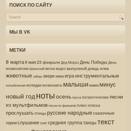
ПОИСК ПО САЙТУ
МЫ В VK
МЕТКИ
8 марта
9 мая
День Победы
23 февраля
Дед Мороз
День
выпускной
елка
дождь
весна
видео
космонавтики
Шаинский
животные
инструментальные
игра
звери
зима
зайцы
малыши
минус
колядки
мама
колыбельная
космонавты
ноты
новый год
осень
песни
патриотические
пасха
из мультфильмов
плюс
пляска
песни из фильмов
русские народные
прослушать
сказочные
птицы
текст
средняя группа
слушание
танцы
герои
снег
фонограмма