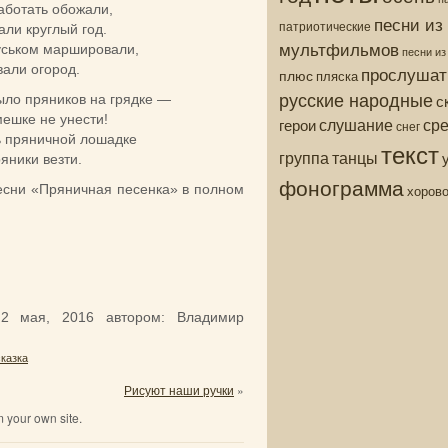
аботать обожали,
песни из
патриотические
ли круглый год.
мультфильмов
уськом маршировали,
песни и
али огород.
прослушат
плюс
пляска
русские народные
с
ыло пряников на грядке —
мешке не унести!
ср
слушание
герои
снег
 пряничной лошадке
текст
группа
танцы
яники везти.
фонограмма
песни «Пряничная песенка» в полном
хоров
:
2 мая, 2016
автором:
Владимир
сказка
Рисуют наши ручки
»
 your own site.