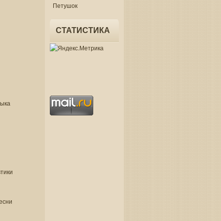
Петушок
СТАТИСТИКА
зыка
втики
есни