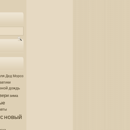
аля
Дед Мороз
автики
кной
дождь
вери
зима
ые
авты
новый
с
асха