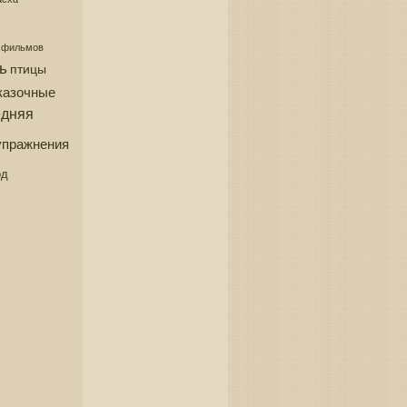
з фильмов
ь
птицы
казочные
едняя
упражнения
од