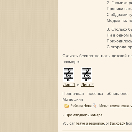
2. Гномики р
Пряники сажа
С вёдрами г
Мёдом полив
3. Столько б
Ни в одном 
Приходилось
С огорода пр
Скачать бесплатно ноты детской 
размере:
Лист 1
и
Лист 2
Пряничная песенка
обновлено
Матюшкин
Рубрика
Ноты
Метки:
гномы
,
ноты
,
«
Про лягушек и комара
You can
leave a response
, or
trackback
from