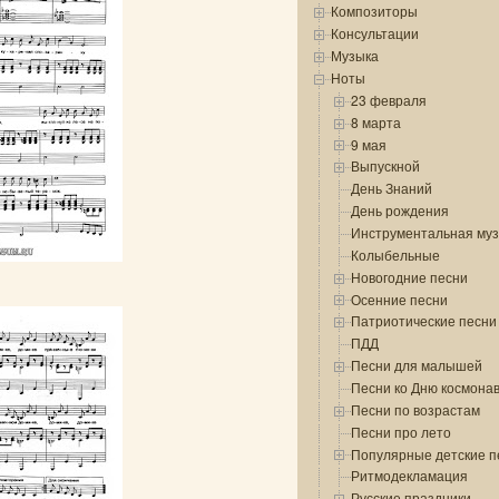
Композиторы
Консультации
Музыка
Ноты
23 февраля
8 марта
9 мая
Выпускной
День Знаний
День рождения
Инструментальная му
Колыбельные
Новогодние песни
Осенние песни
Патриотические песни
ПДД
Песни для малышей
Песни ко Дню космона
Песни по возрастам
Песни про лето
Популярные детские п
Ритмодекламация
Русские праздники