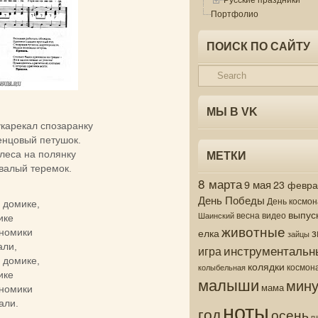
Портфолио
ПОИСК ПО САЙТУ
МЫ В VK
кукарекал спозаранку
енцовый петушок.
леса на полянку
МЕТКИ
алый теремок.
8 марта
9 мая
23 февр
День Победы
День космон
 домике,
выпус
весна
видео
Шаинский
ике
животные
з
елка
номики
зайцы
али,
инструментальн
игра
 домике,
колядки
колыбельная
космон
ике
малыши
мину
мама
номики
ноты
али.
год
осень
п