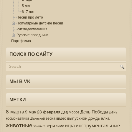
5 лет
6 -7 лет
Песни про лето
Популярные детские песни
Ритмодекламация
Русские праздники
Портфолио
ПОИСК ПО САЙТУ
МЫ В VK
МЕТКИ
8 марта
9 мая
День Победы
23 февраля
Дед Мороз
День
выпускной
елка
дождь
весна
видео
космонавтики
Шаинский
животные
инструментальные
игра
звери
зима
зайцы