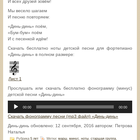
И всех друзей зовём!
Мы весело шагаем
И песню повторяем:
«Динь-динь» поём,
«Бум-бум» поём
И с песенкой идём!
Скачать бесплатно ноты детской песни для фортепиано
«Динь-динь» в полном размере:
Лист 1
Прослушать или скачать бесплатно фонограмму (минус)
детской песни «Динь-динь»
Аудиоплеер
00:00
00:00
Скачать фонограмму песни (mp3 файл) «Динь-динь»
Динь-динь
обновлено:
12 сентября, 2016
автором:
Петрова
Наталья
Рубрика
5 лет
Метки:
марш
,
минус
,
ноты
,
старшая группа
,