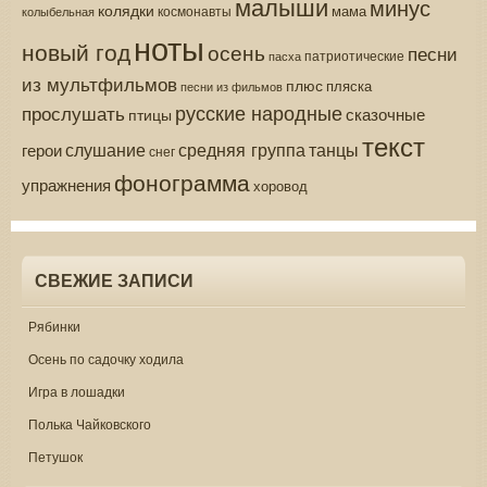
малыши
минус
колядки
мама
колыбельная
космонавты
ноты
новый год
осень
песни
патриотические
пасха
из мультфильмов
плюс
пляска
песни из фильмов
русские народные
прослушать
сказочные
птицы
текст
средняя группа
слушание
танцы
герои
снег
фонограмма
упражнения
хоровод
СВЕЖИЕ ЗАПИСИ
Рябинки
Осень по садочку ходила
Игра в лошадки
Полька Чайковского
Петушок