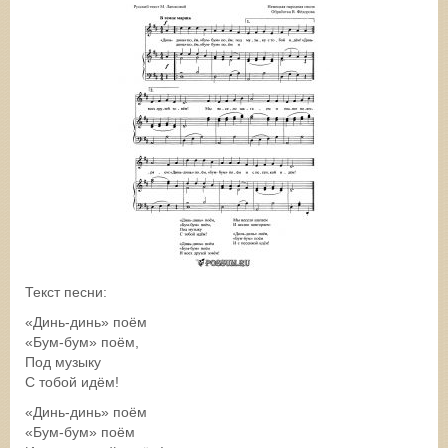
Текст песни:
«Динь-динь» поём
«Бум-бум» поём,
Под музыку
С тобой идём!
«Динь-динь» поём
«Бум-бум» поём