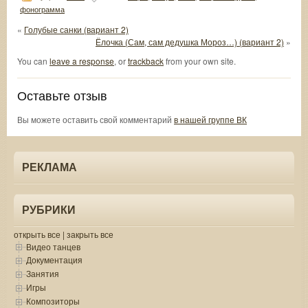
фонограмма
«
Голубые санки (вариант 2)
Ёлочка (Сам, сам дедушка Мороз…) (вариант 2)
»
You can
leave a response
, or
trackback
from your own site.
Оставьте отзыв
Вы можете оставить свой комментарий
в нашей группе ВК
РЕКЛАМА
РУБРИКИ
открыть все
|
закрыть все
Видео танцев
Документация
Занятия
Игры
Композиторы