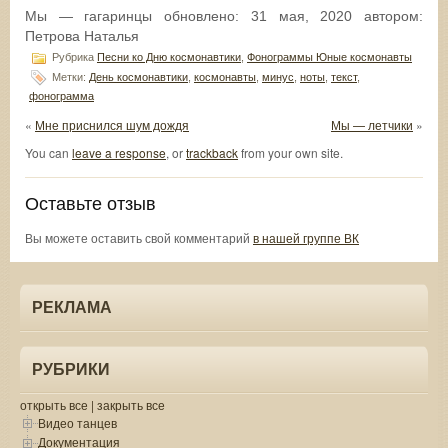
Мы — гагаринцы
обновлено:
31 мая, 2020
автором:
Петрова Наталья
Рубрика
Песни ко Дню космонавтики
,
Фонограммы Юные космонавты
Метки:
День космонавтики
,
космонавты
,
минус
,
ноты
,
текст
,
фонограмма
«
Мне приснился шум дождя
Мы — летчики
»
You can
leave a response
, or
trackback
from your own site.
Оставьте отзыв
Вы можете оставить свой комментарий
в нашей группе ВК
РЕКЛАМА
РУБРИКИ
открыть все
|
закрыть все
Видео танцев
Документация