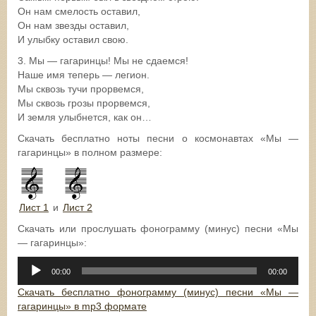
Он нам смелость оставил,
Он нам звезды оставил,
И улыбку оставил свою.
3. Мы — гагаринцы! Мы не сдаемся!
Наше имя теперь — легион.
Мы сквозь тучи прорвемся,
Мы сквозь грозы прорвемся,
И земля улыбнется, как он…
Скачать бесплатно ноты песни о космонавтах «Мы —
гагаринцы» в полном размере:
Лист 1
и
Лист 2
Скачать или прослушать фонограмму (минус) песни «Мы
— гагаринцы»:
Аудиоплеер
00:00
00:00
Скачать бесплатно фонограмму (минус) песни «Мы —
гагаринцы» в mp3 формате