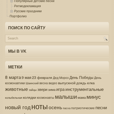
Популярные детские песни
Ритмодекламация
Русские праздники
Портфолио
ПОИСК ПО САЙТУ
МЫ В VK
МЕТКИ
8 марта
9 мая
День Победы
23 февраля
Дед Мороз
День
выпускной
елка
дождь
весна
видео
космонавтики
Шаинский
животные
инструментальные
игра
звери
зима
зайцы
малыши
минус
колядки
мама
колыбельная
космонавты
ноты
новый год
осень
песни
патриотические
пасха