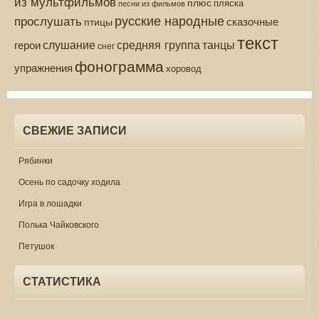
из мультфильмов
плюс
пляска
песни из фильмов
русские народные
прослушать
сказочные
птицы
текст
средняя группа
слушание
танцы
герои
снег
фонограмма
упражнения
хоровод
СВЕЖИЕ ЗАПИСИ
Рябинки
Осень по садочку ходила
Игра в лошадки
Полька Чайковского
Петушок
СТАТИСТИКА