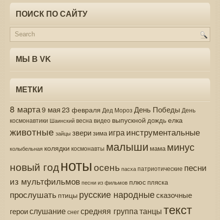
ПОИСК ПО САЙТУ
МЫ В VK
МЕТКИ
8 марта
9 мая
День Победы
23 февраля
Дед Мороз
День
выпускной
елка
дождь
весна
видео
космонавтики
Шаинский
животные
инструментальные
игра
звери
зима
зайцы
малыши
минус
колядки
мама
колыбельная
космонавты
ноты
новый год
осень
песни
патриотические
пасха
из мультфильмов
плюс
пляска
песни из фильмов
русские народные
прослушать
сказочные
птицы
текст
средняя группа
слушание
танцы
герои
снег