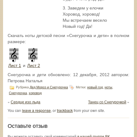
3. Заведем у елочки
Хоровод, хоровод!
Мы встречаем весело
Новый год! Да!
Скачать ноты детской песни «Снегурочка и дети» в полном
размере:
Лист 1
и
Лист 2
Снегурочка и дети
обновлено:
12 декабря, 2012
автором:
Петрова Наталья
Рубрика
Дед Мороз и Снегурочка
Метки:
новый год
,
ноты
,
Снегурочка
,
хоровод
«
Сердце изо льда
Танец со Снегурочкой
»
You can
leave a response
, or
trackback
from your own site.
Оставьте отзыв
Вы можете оставить свой комментарий
в нашей группе ВК