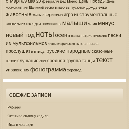
8 марта
9 мая
День Победы
23 февраля
Дед Мороз
День
выпускной
елка
дождь
весна
видео
космонавтики
Шаинский
животные
инструментальные
игра
звери
зима
зайцы
малыши
минус
колядки
мама
колыбельная
космонавты
ноты
новый год
осень
песни
патриотические
пасха
из мультфильмов
плюс
пляска
песни из фильмов
русские народные
прослушать
сказочные
птицы
текст
средняя группа
слушание
танцы
герои
снег
фонограмма
упражнения
хоровод
СВЕЖИЕ ЗАПИСИ
Рябинки
Осень по садочку ходила
Игра в лошадки