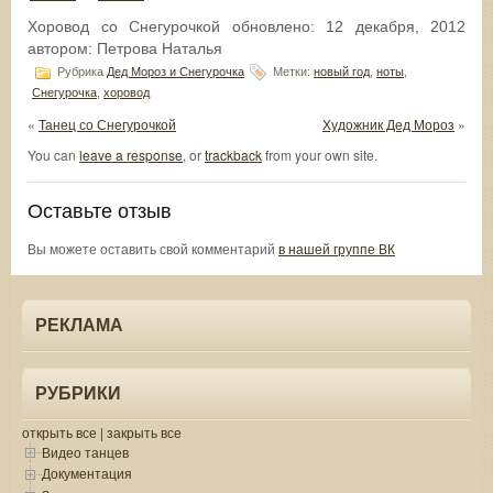
Хоровод со Снегурочкой
обновлено:
12 декабря, 2012
автором:
Петрова Наталья
Рубрика
Дед Мороз и Снегурочка
Метки:
новый год
,
ноты
,
Снегурочка
,
хоровод
«
Танец со Снегурочкой
Художник Дед Мороз
»
You can
leave a response
, or
trackback
from your own site.
Оставьте отзыв
Вы можете оставить свой комментарий
в нашей группе ВК
РЕКЛАМА
РУБРИКИ
открыть все
|
закрыть все
Видео танцев
Документация