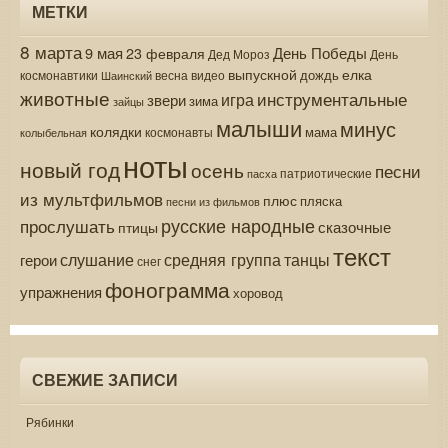
МЕТКИ
8 марта
9 мая
День Победы
23 февраля
Дед Мороз
День
выпускной
елка
дождь
весна
видео
космонавтики
Шаинский
животные
инструментальные
игра
звери
зима
зайцы
малыши
минус
колядки
мама
колыбельная
космонавты
ноты
новый год
осень
песни
патриотические
пасха
из мультфильмов
плюс
пляска
песни из фильмов
русские народные
прослушать
сказочные
птицы
текст
средняя группа
слушание
танцы
герои
снег
фонограмма
упражнения
хоровод
СВЕЖИЕ ЗАПИСИ
Рябинки