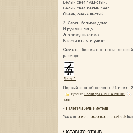
Белый снег пушистый.
Белый снег, белый снег,
Очень, очень чистый.
2. Стали белыми дома,
И румяны лица.
Это зимушка-зима
В гости к нам стучится.
Скачать бесплатно ноты детско
размере:
Лист 1
Первый снег
обновлено:
21 июля, 
Рубрика
Песни про снег и снежинки
снег
«
Налетели белые метели
You can
leave a response
, or
trackback
from
Оставьте отзыв