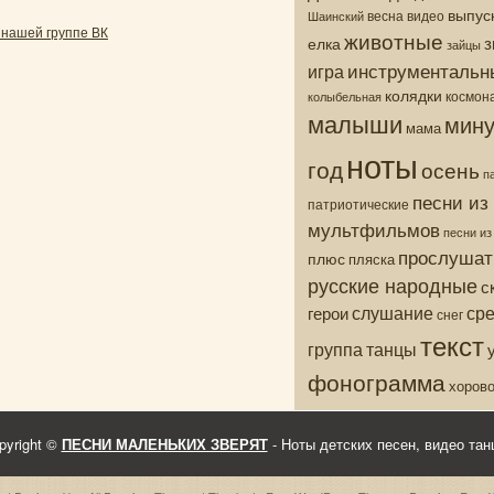
выпус
весна
видео
Шаинский
 нашей группе ВК
животные
з
елка
зайцы
инструментальн
игра
колядки
колыбельная
космон
малыши
мину
мама
ноты
год
осень
п
песни из
патриотические
мультфильмов
песни и
прослушат
плюс
пляска
русские народные
с
ср
слушание
герои
снег
текст
группа
танцы
фонограмма
хоров
pyright ©
ПЕСНИ МАЛЕНЬКИХ ЗВЕРЯТ
- Ноты детских песен, видео тан