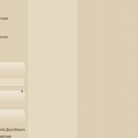
втики
есни
аля
Дед Мороз
автики