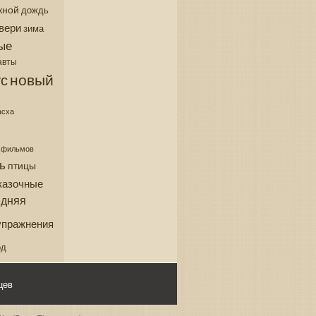
кной
дождь
вери
зима
ые
авты
новый
с
асха
з фильмов
ь
птицы
казочные
едняя
упражнения
од
цев