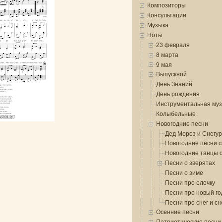
Композиторы
Консультации
Музыка
Ноты
23 февраля
8 марта
9 мая
Выпускной
День Знаний
День рождения
Инструментальная му
Колыбельные
Новогодние песни
Дед Мороз и Снегур
Новогодние песни с
Новогодние танцы 
Песни о зверятах
Песни о зиме
Песни про елочку
Песни про новый го
Песни про снег и с
Осенние песни
Патриотические песни