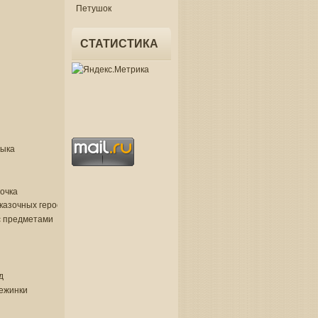
Петушок
СТАТИСТИКА
зыка
очка
казочных героев
с предметами
д
нежинки