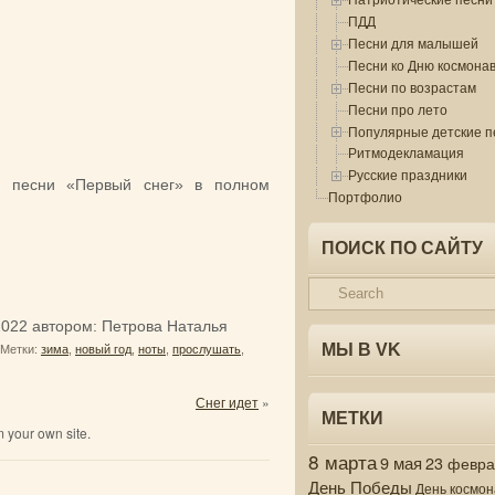
ПДД
Песни для малышей
Песни ко Дню космона
Песни по возрастам
Песни про лето
Популярные детские п
Ритмодекламация
Русские праздники
й песни «Первый снег» в полном
Портфолио
ПОИСК ПО САЙТУ
2022
автором:
Петрова Наталья
МЫ В VK
Метки:
зима
,
новый год
,
ноты
,
прослушать
,
Снег идет
»
МЕТКИ
 your own site.
8 марта
9 мая
23 февр
День Победы
День космон