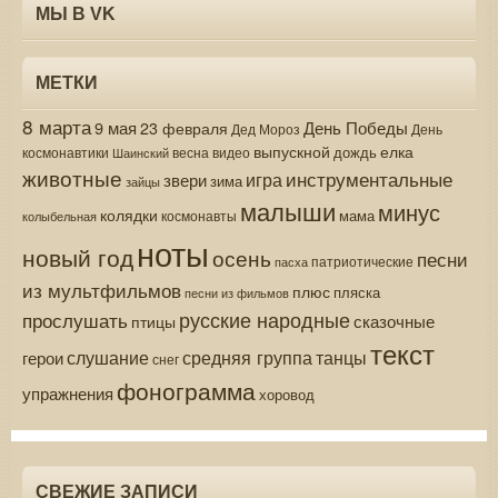
МЫ В VK
МЕТКИ
8 марта
9 мая
День Победы
23 февраля
Дед Мороз
День
выпускной
елка
дождь
весна
видео
космонавтики
Шаинский
животные
инструментальные
игра
звери
зима
зайцы
малыши
минус
колядки
мама
колыбельная
космонавты
ноты
новый год
осень
песни
патриотические
пасха
из мультфильмов
плюс
пляска
песни из фильмов
русские народные
прослушать
сказочные
птицы
текст
средняя группа
слушание
танцы
герои
снег
фонограмма
упражнения
хоровод
СВЕЖИЕ ЗАПИСИ