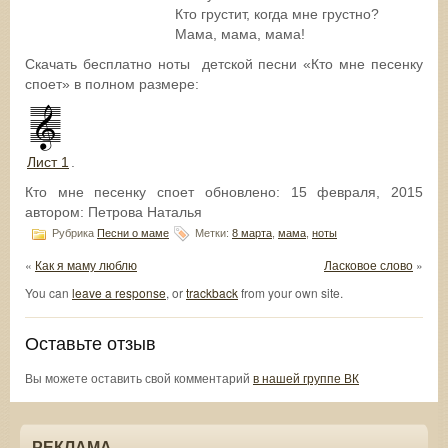
Кто грустит, когда мне грустно?
Мама, мама, мама!
Скачать бесплатно ноты детской песни «Кто мне песенку
споет» в полном размере:
Лист 1
.
Кто мне песенку споет
обновлено:
15 февраля, 2015
автором:
Петрова Наталья
Рубрика
Песни о маме
Метки:
8 марта
,
мама
,
ноты
«
Как я маму люблю
Ласковое слово
»
You can
leave a response
, or
trackback
from your own site.
Оставьте отзыв
Вы можете оставить свой комментарий
в нашей группе ВК
РЕКЛАМА