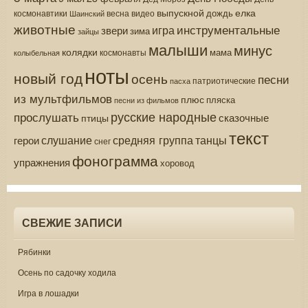
выпускной
елка
дождь
весна
видео
космонавтики
Шаинский
животные
инструментальные
игра
звери
зима
зайцы
малыши
минус
колядки
мама
колыбельная
космонавты
ноты
новый год
осень
песни
патриотические
пасха
из мультфильмов
плюс
пляска
песни из фильмов
русские народные
прослушать
сказочные
птицы
текст
средняя группа
слушание
танцы
герои
снег
фонограмма
упражнения
хоровод
СВЕЖИЕ ЗАПИСИ
Рябинки
Осень по садочку ходила
Игра в лошадки