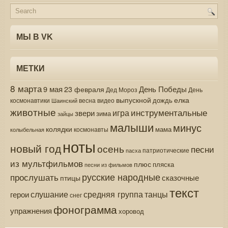
МЫ В VK
МЕТКИ
8 марта
9 мая
День Победы
23 февраля
Дед Мороз
День
выпускной
елка
дождь
весна
видео
космонавтики
Шаинский
животные
инструментальные
игра
звери
зима
зайцы
малыши
минус
колядки
мама
колыбельная
космонавты
ноты
новый год
осень
песни
патриотические
пасха
из мультфильмов
плюс
пляска
песни из фильмов
русские народные
прослушать
сказочные
птицы
текст
средняя группа
слушание
танцы
герои
снег
фонограмма
упражнения
хоровод