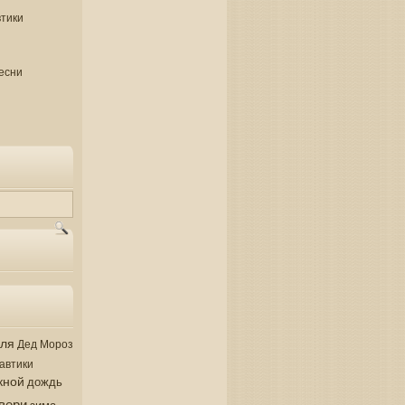
втики
есни
аля
Дед Мороз
автики
кной
дождь
вери