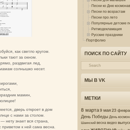
Песни ко Дню космона
Песни по возрастам
Песни про лето
Популярные детские п
Ритмодекламация
Русские праздники
Портфолио
юбуйся, как светло кругом.
ПОИСК ПО САЙТУ
ьки тают за окном.
рямо, раздвигая лед,
 мамам солнышко несет.
МЫ В VK
пирогами,
иться,
праздник мамин,
МЕТКИ
лолицее!
8 марта
9 мая
еется, дверь откроет в дом
23 февр
лнце с нами за столом.
День Победы
День космон
— нету знает вся страна,
выпус
весна
видео
Шаинский
 приветом к ней сама весна.
животные
з
елка