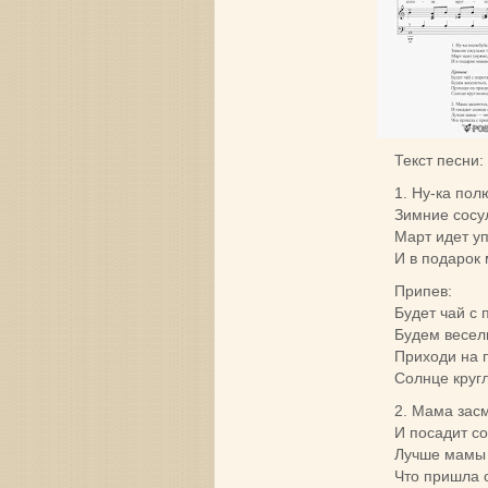
Текст песни:
1. Ну-ка пол
Зимние сосул
Март идет уп
И в подарок
Припев:
Будет чай с 
Будем весел
Приходи на 
Солнце круг
2. Мама засм
И посадит со
Лучше мамы 
Что пришла с