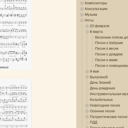
Композиторы
Консультации
Музыка
Ноты
23 февраля
8 марта
Весенние пляски д
Песни о бабушке
Песни о весне
Песни о дождике
Песни о маме
Песни о помощника
9 мая
Выпускной
День Знаний
День рождения
Инструментальная му
Колыбельные
Новогодние песни
Осенние песни
Патриотические песни
ПДД
Песни для малышей