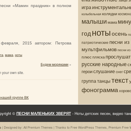
зайцы
 песни «Мамин праздник» в полном
инструментальн
игра
колядки
колыбельная
космон
малыши
мину
мама
ноты
год
осень
п
песни из
патриотические
 февраля, 2015
автором:
Петрова
мультфильмов
песни и
прослушат
та
,
мама
,
ноты
плюс
пляска
русские народные
с
Будем моряками
»
ср
слушание
герои
снег
 your own site.
текст
группа
танцы
фонограмма
хоров
 нашей группе ВК
pyright ©
ПЕСНИ МАЛЕНЬКИХ ЗВЕРЯТ
- Ноты детских песен, видео тан
| Designed by:
All Premium Themes
| Thanks to
Free WordPress Themes
,
Premium Free 
s