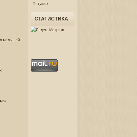
Петушок
СТАТИСТИКА
ля малышей
х
зыка