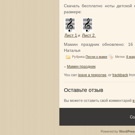
Скачать бесплатно ноты детской
размере:
Лист 1
и
Лист 2.
Мамин праздник
обновлено:
16
Наталья
Рубрика
Песни о маме
Метки:
8 мар
«
Мамин праздник
You can
leave a response
, or
trackback
from
Оставьте отзыв
Вы можете оставить свой комментарий
в
Co
Powered by
WordPres