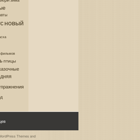
зима
ые
авты
новый
с
асха
з фильмов
ь
птицы
казочные
едняя
упражнения
од
цев
WordPress Themes
and