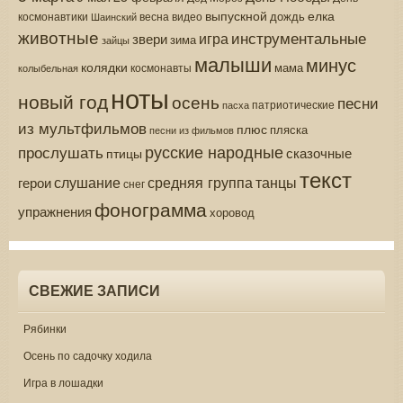
выпускной
елка
дождь
весна
видео
космонавтики
Шаинский
животные
инструментальные
игра
звери
зима
зайцы
малыши
минус
колядки
мама
колыбельная
космонавты
ноты
новый год
осень
песни
патриотические
пасха
из мультфильмов
плюс
пляска
песни из фильмов
русские народные
прослушать
сказочные
птицы
текст
средняя группа
слушание
танцы
герои
снег
фонограмма
упражнения
хоровод
СВЕЖИЕ ЗАПИСИ
Рябинки
Осень по садочку ходила
Игра в лошадки