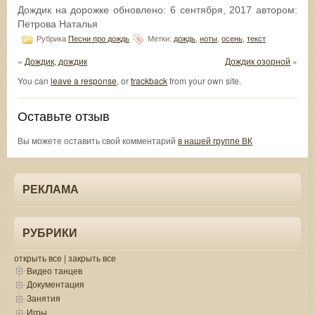
Дождик на дорожке
обновлено:
6 сентября, 2017
автором:
Петрова Наталья
Рубрика
Песни про дождь
Метки:
дождь
,
ноты
,
осень
,
текст
«
Дождик, дождик
Дождик озорной
»
You can
leave a response
, or
trackback
from your own site.
Оставьте отзыв
Вы можете оставить свой комментарий
в нашей группе ВК
РЕКЛАМА
РУБРИКИ
открыть все
|
закрыть все
Видео танцев
Документация
Занятия
Игры