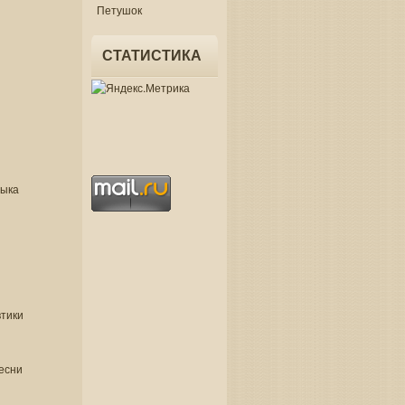
Петушок
СТАТИСТИКА
зыка
втики
есни