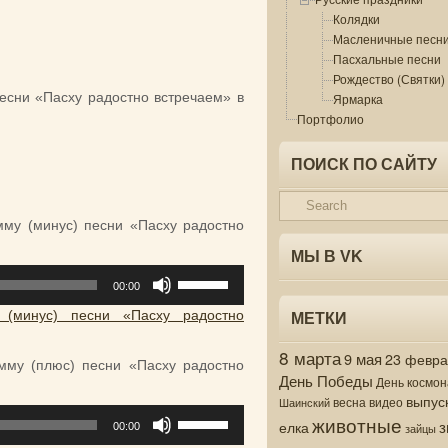
Колядки
Масленичные песн
Пасхальные песни
Рождество (Святки)
песни «Пасху радостно встречаем» в
Ярмарка
Портфолио
ПОИСК ПО САЙТУ
мму (минус) песни «Пасху радостно
МЫ В VK
Используйте
00:00
клавиши
вверх/
 (минус) песни «Пасху радостно
МЕТКИ
вниз,
8 марта
чтобы
9 мая
23 февр
мму (плюс) песни «Пасху радостно
увеличить
День Победы
День космон
или
выпус
весна
видео
Шаинский
уменьшить
Используйте
животные
з
елка
00:00
зайцы
громкость.
клавиши