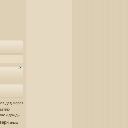
и
аля
Дед Мороз
автики
кной
дождь
вери
зима