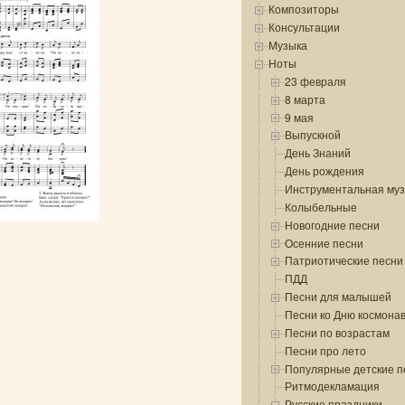
Композиторы
Консультации
Музыка
Ноты
23 февраля
8 марта
9 мая
Выпускной
День Знаний
День рождения
Инструментальная му
Колыбельные
Новогодние песни
Осенние песни
Патриотические песни
ПДД
Песни для малышей
Песни ко Дню космона
Песни по возрастам
Песни про лето
Популярные детские п
Ритмодекламация
Русские праздники