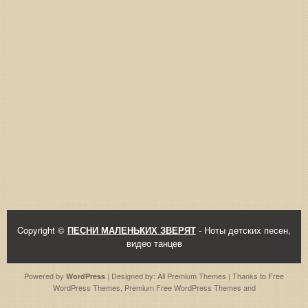
Copyright ©
ПЕСНИ МАЛЕНЬКИХ ЗВЕРЯТ
- Ноты детских песен,
видео танцев
Powered by
| Designed by:
All Premium Themes
| Thanks to
Free
WordPress
WordPress Themes
,
Premium Free WordPress Themes
and