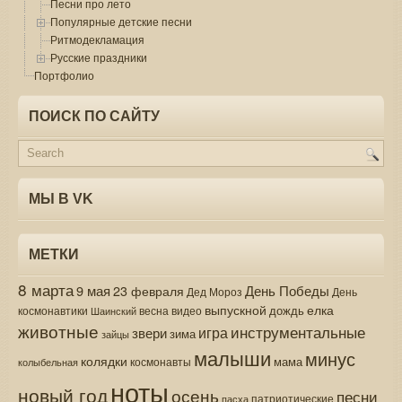
Песни про лето
Популярные детские песни
Ритмодекламация
Русские праздники
Портфолио
ПОИСК ПО САЙТУ
МЫ В VK
МЕТКИ
8 марта
9 мая
День Победы
23 февраля
Дед Мороз
День
выпускной
елка
дождь
весна
видео
космонавтики
Шаинский
животные
инструментальные
игра
звери
зима
зайцы
малыши
минус
колядки
мама
колыбельная
космонавты
ноты
новый год
осень
песни
патриотические
пасха