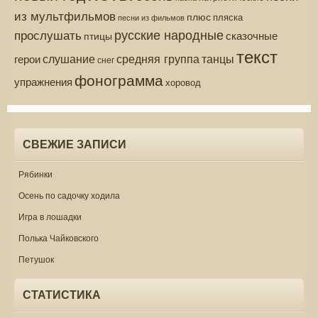
из мультфильмов
плюс
пляска
песни из фильмов
русские народные
прослушать
сказочные
птицы
текст
средняя группа
слушание
танцы
герои
снег
фонограмма
упражнения
хоровод
СВЕЖИЕ ЗАПИСИ
Рябинки
Осень по садочку ходила
Игра в лошадки
Полька Чайковского
Петушок
СТАТИСТИКА