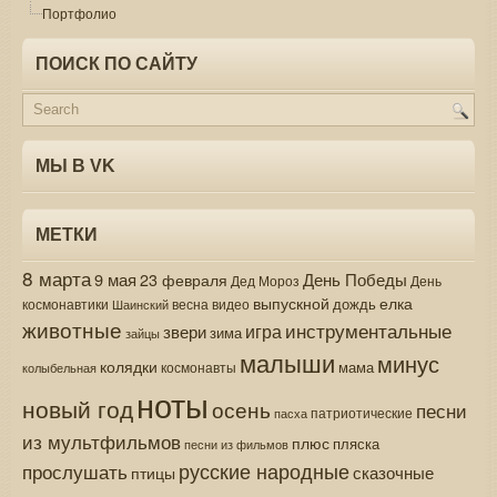
Портфолио
ПОИСК ПО САЙТУ
МЫ В VK
МЕТКИ
8 марта
9 мая
День Победы
23 февраля
Дед Мороз
День
выпускной
елка
дождь
весна
видео
космонавтики
Шаинский
животные
инструментальные
игра
звери
зима
зайцы
малыши
минус
колядки
мама
колыбельная
космонавты
ноты
новый год
осень
песни
патриотические
пасха
из мультфильмов
плюс
пляска
песни из фильмов
русские народные
прослушать
сказочные
птицы