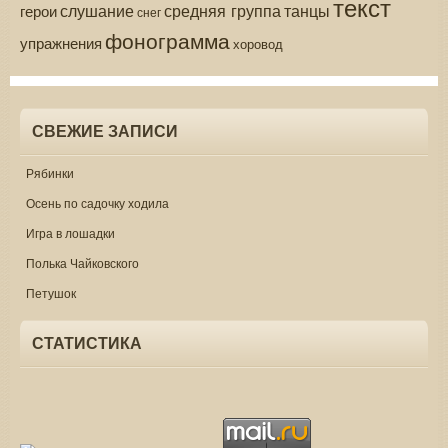
текст
средняя группа
слушание
танцы
герои
снег
фонограмма
упражнения
хоровод
СВЕЖИЕ ЗАПИСИ
Рябинки
Осень по садочку ходила
Игра в лошадки
Полька Чайковского
Петушок
СТАТИСТИКА