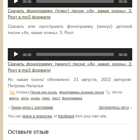
00:00
00:00
Скачать фонограмму (плюс) песни «Ах, какая осень» З.
Роот в mp3 формате
Скачать или прослушать фонограмму (минус) детской
песни «Ах, какая осень» З. Роот
Аудиоплеер
00:00
00:00
Скачать фонограмму (минус) песни «Ах, какая осень» З.
Роот в mp3 формате
Ах, какая осень!
обновлено:
21 августа, 2022
автором:
Петрова Наталья
Рубрика
Песни про осень
,
Фонограммы осенних песен
Метки:
минус
,
ноты
,
осень
,
плюс
,
текст
,
фонограмма
«
Танец-игра с зонтиками
Затерялось лето
»
You can
leave a response
, or
trackback
from your own site.
Оставьте отзыв