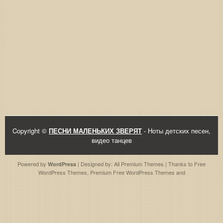
Copyright ©
ПЕСНИ МАЛЕНЬКИХ ЗВЕРЯТ
- Ноты детских песен,
видео танцев
Powered by
| Designed by:
All Premium Themes
| Thanks to
Free
WordPress
WordPress Themes
,
Premium Free WordPress Themes
and