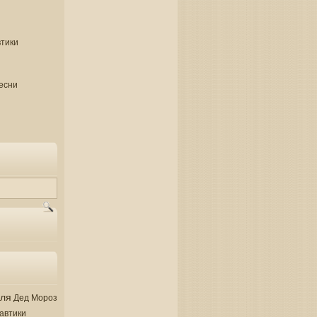
втики
есни
аля
Дед Мороз
автики