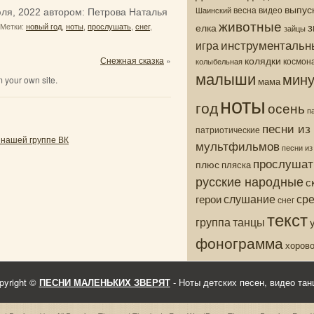
выпус
весна
видео
Шаинский
ля, 2022
автором:
Петрова Наталья
животные
з
елка
Метки:
новый год
,
ноты
,
прослушать
,
снег
,
зайцы
инструментальн
игра
колядки
Снежная сказка
»
колыбельная
космон
малыши
мину
 your own site.
мама
ноты
год
осень
п
песни из
патриотические
 нашей группе ВК
мультфильмов
песни и
прослушат
плюс
пляска
русские народные
с
ср
слушание
герои
снег
текст
группа
танцы
фонограмма
хоров
pyright ©
ПЕСНИ МАЛЕНЬКИХ ЗВЕРЯТ
- Ноты детских песен, видео тан