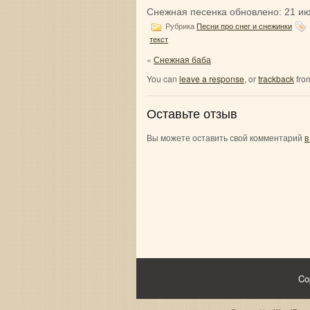
Снежная песенка
обновлено:
21 ию
Рубрика
Песни про снег и снежинки
текст
«
Снежная баба
You can
leave a response
, or
trackback
from
Оставьте отзыв
Вы можете оставить свой комментарий
в
Co