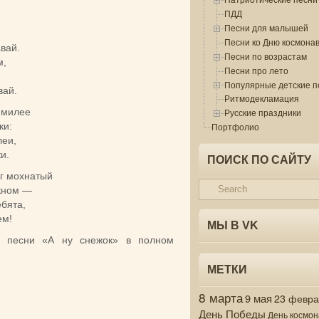
громкость.
ПДД
Песни для малышей
Песни ко Дню космона
авай.
Песни по возрастам
м,
Песни про лето
Популярные детские п
вай.
Ритмодекламация
 милее
Русские праздники
ки:
Портфолио
еи,
и.
ПОИСК ПО САЙТУ
ег мохнатый
кном —
ебята,
ем!
МЫ В VK
й песни «А ну снежок» в полном
МЕТКИ
8 марта
9 мая
23 февр
День Победы
День космон