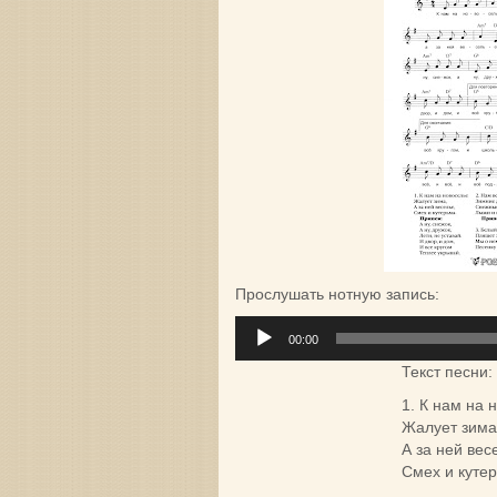
Прослушать нотную запись:
Аудиоплеер
00:00
Текст песни:
1. К нам на 
Жалует зима
А за ней вес
Смех и куте