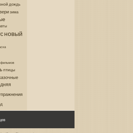
кной
дождь
вери
зима
ые
авты
новый
с
асха
з фильмов
ь
птицы
казочные
едняя
упражнения
од
цев