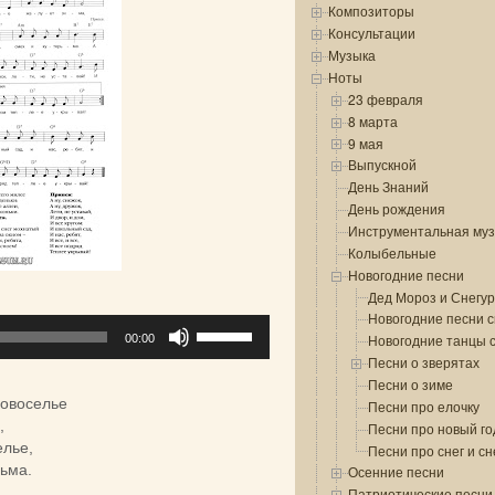
Композиторы
Консультации
Музыка
Ноты
23 февраля
8 марта
9 мая
Выпускной
День Знаний
День рождения
Инструментальная му
Колыбельные
Новогодние песни
Дед Мороз и Снегур
Новогодние песни с
Используйте
Новогодние танцы 
00:00
клавиши
Песни о зверятах
вверх/
Песни о зиме
вниз,
новоселье
Песни про елочку
чтобы
,
Песни про новый го
увеличить
елье,
Песни про снег и с
или
рьма.
Осенние песни
уменьшить
Патриотические песни