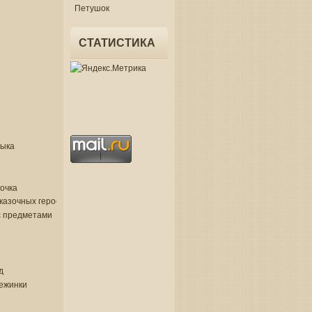
Петушок
СТАТИСТИКА
зыка
очка
казочных героев
с предметами
д
нежинки