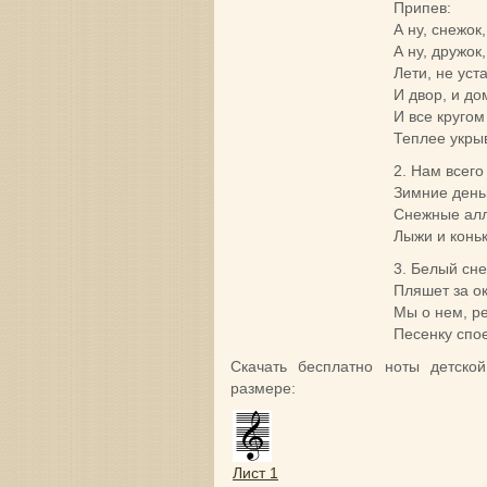
Припев:
А ну, снежок,
А ну, дружок,
Лети, не уст
И двор, и до
И все кругом
Теплее укры
2. Нам всего
Зимние день
Снежные алл
Лыжи и коньк
3. Белый сн
Пляшет за о
Мы о нем, р
Песенку спо
Скачать бесплатно ноты детско
размере:
Лист 1