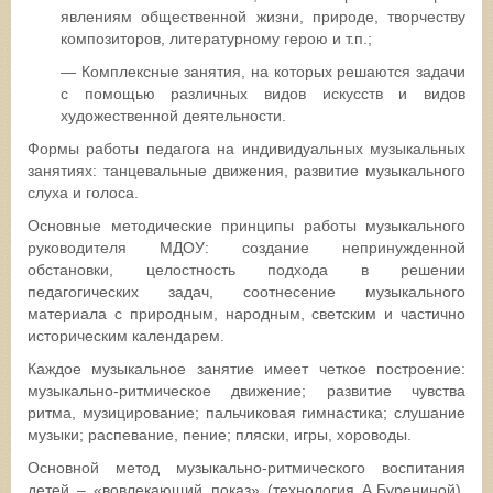
явлениям общественной жизни, природе, творчеству
композиторов, литературному герою и т.п.;
— Комплексные занятия, на которых решаются задачи
с помощью различных видов искусств и видов
художественной деятельности.
Формы работы педагога на индивидуальных музыкальных
занятиях: танцевальные движения, развитие музыкального
слуха и голоса.
Основные методические принципы работы музыкального
руководителя МДОУ: создание непринужденной
обстановки, целостность подхода в решении
педагогических задач, соотнесение музыкального
материала с природным, народным, светским и частично
историческим календарем.
Каждое музыкальное занятие имеет четкое построение:
музыкально-ритмическое движение; развитие чувства
ритма, музицирование; пальчиковая гимнастика; слушание
музыки; распевание, пение; пляски, игры, хороводы.
Основной метод музыкально-ритмического воспитания
детей – «вовлекающий показ» (технология А.Бурениной),