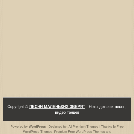
Copyright ©
ПЕСНИ МАЛЕНЬКИХ ЗВЕРЯТ
- Ноты детских песен,
видео танцев
Powered by
| Designed by:
All Premium Themes
| Thanks to
Free
WordPress
WordPress Themes
,
Premium Free WordPress Themes
and