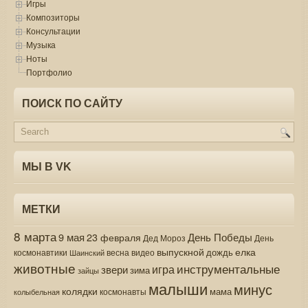
Игры
Композиторы
Консультации
Музыка
Ноты
Портфолио
ПОИСК ПО САЙТУ
МЫ В VK
МЕТКИ
8 марта
9 мая
День Победы
23 февраля
Дед Мороз
День
выпускной
елка
дождь
весна
видео
космонавтики
Шаинский
животные
инструментальные
игра
звери
зима
зайцы
малыши
минус
колядки
мама
колыбельная
космонавты