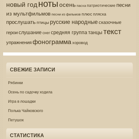
ноты
новый год
осень
песни
патриотические
пасха
из мультфильмов
плюс
пляска
песни из фильмов
русские народные
прослушать
сказочные
птицы
текст
средняя группа
слушание
танцы
герои
снег
фонограмма
упражнения
хоровод
СВЕЖИЕ ЗАПИСИ
Рябинки
Осень по садочку ходила
Игра в лошадки
Полька Чайковского
Петушок
СТАТИСТИКА