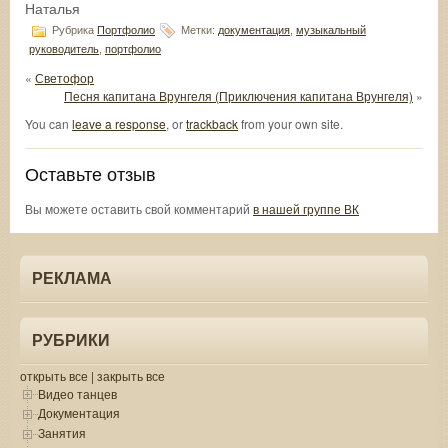
Наталья
Рубрика
Портфолио
Метки:
документация
,
музыкальный
руководитель
,
портфолио
«
Светофор
Песня капитана Врунгеля (Приключения капитана Врунгеля)
»
You can
leave a response
, or
trackback
from your own site.
Оставьте отзыв
Вы можете оставить свой комментарий
в нашей группе ВК
РЕКЛАМА
РУБРИКИ
открыть все
|
закрыть все
Видео танцев
Документация
Занятия