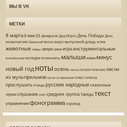
МЫ В VK
МЕТКИ
8 марта
9 мая
День Победы
23 февраля
Дед Мороз
День
выпускной
елка
дождь
весна
видео
космонавтики
Шаинский
животные
инструментальные
игра
звери
зима
зайцы
малыши
минус
колядки
мама
колыбельная
космонавты
ноты
новый год
осень
песни
патриотические
пасха
из мультфильмов
плюс
пляска
песни из фильмов
русские народные
прослушать
сказочные
птицы
текст
средняя группа
слушание
танцы
герои
снег
фонограмма
упражнения
хоровод