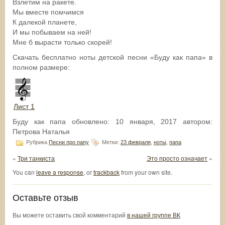
Взлетим на ракете.
Мы вместе помчимся
К далекой планете,
И мы побываем на ней!
Мне б вырасти только скорей!
Скачать бесплатно ноты детской песни «Буду как папа» в
полном размере:
Лист 1
Буду как папа
обновлено:
10 января, 2017
автором:
Петрова Наталья
Рубрика
Песни про папу
Метки:
23 февраля
,
ноты
,
папа
«
Три танкиста
Это просто означает
»
You can
leave a response
, or
trackback
from your own site.
Оставьте отзыв
Вы можете оставить свой комментарий
в нашей группе ВК