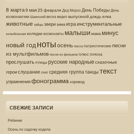
8 марта
9 мая
День Победы
23 февраля
Дед Мороз
День
выпускной
елка
дождь
весна
видео
космонавтики
Шаинский
животные
инструментальные
игра
звери
зима
зайцы
малыши
минус
колядки
мама
колыбельная
космонавты
ноты
новый год
осень
песни
патриотические
пасха
из мультфильмов
плюс
пляска
песни из фильмов
русские народные
прослушать
сказочные
птицы
текст
средняя группа
слушание
танцы
герои
снег
фонограмма
упражнения
хоровод
СВЕЖИЕ ЗАПИСИ
Рябинки
Осень по садочку ходила