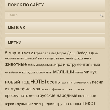
ПОИСК ПО САЙТУ
МЫ В VK
МЕТКИ
8 марта
9 мая
День Победы
23 февраля
Дед Мороз
День
выпускной
елка
дождь
весна
видео
космонавтики
Шаинский
животные
инструментальные
игра
звери
зима
зайцы
малыши
минус
колядки
мама
колыбельная
космонавты
ноты
новый год
осень
песни
патриотические
пасха
из мультфильмов
плюс
пляска
песни из фильмов
русские народные
прослушать
сказочные
птицы
текст
средняя группа
слушание
танцы
герои
снег