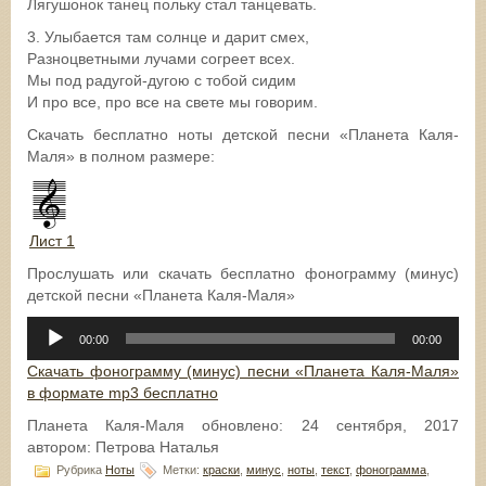
Лягушонок танец польку стал танцевать.
3. Улыбается там солнце и дарит смех,
Разноцветными лучами согреет всех.
Мы под радугой-дугою с тобой сидим
И про все, про все на свете мы говорим.
Скачать бесплатно ноты детской песни «Планета Каля-
Маля» в полном размере:
Лист 1
Прослушать или скачать бесплатно фонограмму (минус)
детской песни «Планета Каля-Маля»
Аудиоплеер
00:00
00:00
Скачать фонограмму (минус) песни «Планета Каля-Маля»
в формате mp3 бесплатно
Планета Каля-Маля
обновлено:
24 сентября, 2017
автором:
Петрова Наталья
Рубрика
Ноты
Метки:
краски
,
минус
,
ноты
,
текст
,
фонограмма
,