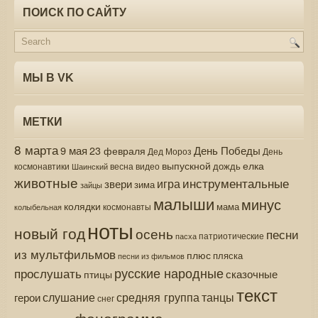
ПОИСК ПО САЙТУ
МЫ В VK
МЕТКИ
8 марта
9 мая
День Победы
23 февраля
Дед Мороз
День
выпускной
елка
дождь
весна
видео
космонавтики
Шаинский
животные
инструментальные
игра
звери
зима
зайцы
малыши
минус
колядки
мама
колыбельная
космонавты
ноты
новый год
осень
песни
патриотические
пасха
из мультфильмов
плюс
пляска
песни из фильмов
русские народные
прослушать
сказочные
птицы
текст
средняя группа
слушание
танцы
герои
снег
фонограмма