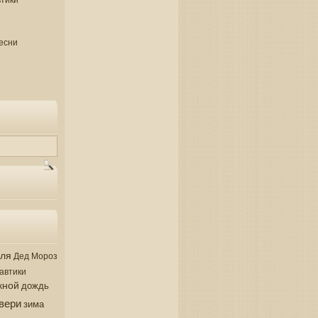
есни
аля
Дед Мороз
автики
кной
дождь
вери
зима