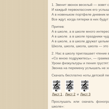
1. Звенит звонок веселый — зовет с
И каждый первоклассник его услыш
А в новеньком портфеле дневник м
Все ждут, коrда пятерки в них будут
Припев:
А в школе, а в школе много интерес
А в школе. а в школе праздники чу
А в школе, а в школе дружат целым
Школа, школа, школа, школа — это
2. Нас в школу приглашает чтение в
«Со мною подружитесь», — граммат
Уроки физкультуры и пения грустят
Звонка на перемену услышать не хо
Скачать бесплатно ноты детской п
Лист 1
,
Лист 2
и
Лист 3
Прослушать или скачать фоногр
школе»: