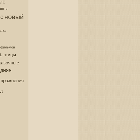
ые
авты
новый
с
асха
з фильмов
ь
птицы
казочные
едняя
упражнения
од