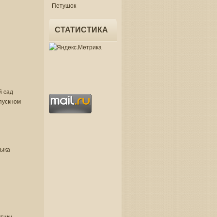
Петушок
СТАТИСТИКА
й сад
пускном
зыка
втики