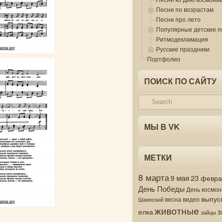
Песни по возрастам
Песни про лето
Популярные детские п
Ритмодекламация
Русские праздники
Портфолио
ПОИСК ПО САЙТУ
МЫ В VK
МЕТКИ
8 марта
9 мая
23 февр
День Победы
День космон
выпус
весна
видео
Шаинский
животные
з
елка
зайцы