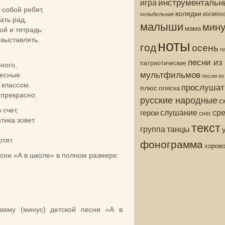
инструментальн
игра
 собой ребят,
колядки
колыбельная
космон
ать рад,
малыши
мину
мама
ой и тетрадь:
ноты
 выставлять.
год
осень
п
песни из
патриотические
ного,
мультфильмов
десные.
песни и
 классом.
прослушат
плюс
пляска
 прекрасно.
русские народные
с
 счет,
ср
слушание
герои
снег
ика зовет.
текст
группа
танцы
:
тят.
фонограмма
хоров
есни «А в школе» в полном размере:
амму (минус) детской песни «А в