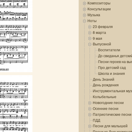
Композиторы
Консультации
Музыка
Ноты
23 февраля
8 марта
9 мая
Выпускной
Воспитатели
До свиданья детски
Песни героев на вы
Про детский сад
Школа и знания
День Знаний
День рождения
Инструментальная му
Колыбельные
Новогодние песни
Осенние песни
Патриотические песни
ПДД
Песни для малышей
Песни ко Дню космона