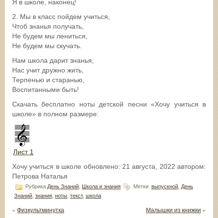
Я в школе, наконец!
2. Мы в класс пойдем учиться,
Чтоб знанья получать,
Не будем мы лениться,
Не будем мы скучать.
Нам школа дарит знанья,
Нас учит дружно жить,
Терпенью и старанью,
Воспитанными быть!
Скачать бесплатно ноты детской песни «Хочу учиться в
школе» в полном размере:
Лист 1
Хочу учиться в школе
обновлено:
21 августа, 2022
автором:
Петрова Наталья
Рубрика
День Знаний
,
Школа и знания
Метки:
выпускной
,
День
Знаний
,
знания
,
ноты
,
текст
,
школа
«
Физкультминутка
Малышки из книжки
»