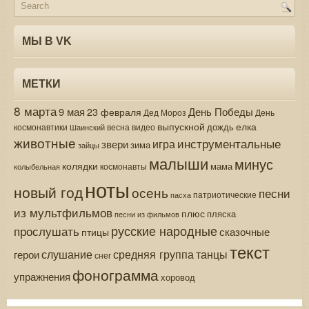
МЫ В VK
МЕТКИ
8 марта
9 мая
День Победы
23 февраля
Дед Мороз
День
выпускной
елка
дождь
весна
видео
космонавтики
Шаинский
животные
инструментальные
игра
звери
зима
зайцы
малыши
минус
колядки
мама
колыбельная
космонавты
ноты
новый год
осень
песни
патриотические
пасха
из мультфильмов
плюс
пляска
песни из фильмов
русские народные
прослушать
сказочные
птицы
текст
средняя группа
слушание
танцы
герои
снег
фонограмма
упражнения
хоровод