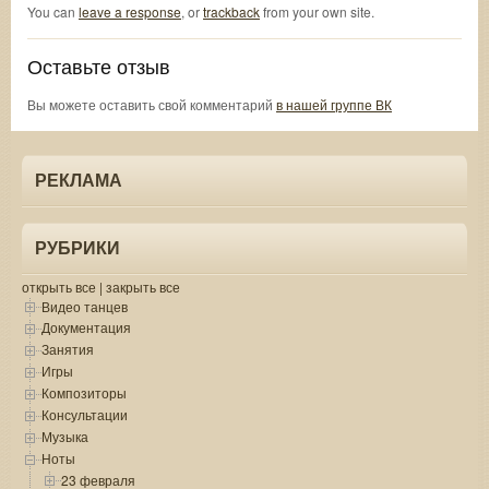
You can
leave a response
, or
trackback
from your own site.
Оставьте отзыв
Вы можете оставить свой комментарий
в нашей группе ВК
РЕКЛАМА
РУБРИКИ
открыть все
|
закрыть все
Видео танцев
Документация
Занятия
Игры
Композиторы
Консультации
Музыка
Ноты
23 февраля