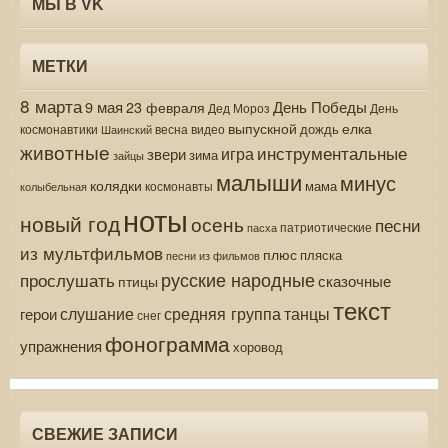
МЫ В VK
МЕТКИ
8 марта
9 мая
День Победы
23 февраля
Дед Мороз
День
выпускной
елка
дождь
весна
видео
космонавтики
Шаинский
животные
инструментальные
игра
звери
зима
зайцы
малыши
минус
колядки
мама
колыбельная
космонавты
ноты
новый год
осень
песни
патриотические
пасха
из мультфильмов
плюс
пляска
песни из фильмов
русские народные
прослушать
сказочные
птицы
текст
средняя группа
слушание
танцы
герои
снег
фонограмма
упражнения
хоровод
СВЕЖИЕ ЗАПИСИ