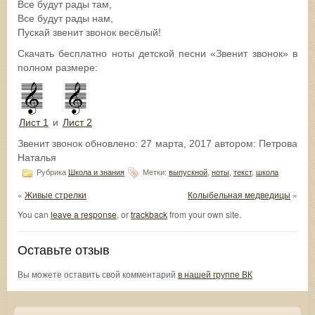
Все будут рады там,
Все будут рады нам,
Пускай звенит звонок весёлый!
Скачать бесплатно ноты детской песни «Звенит звонок» в
полном размере:
Лист 1
и
Лист 2
Звенит звонок
обновлено:
27 марта, 2017
автором:
Петрова
Наталья
Рубрика
Школа и знания
Метки:
выпускной
,
ноты
,
текст
,
школа
«
Живые стрелки
Колыбельная медведицы
»
You can
leave a response
, or
trackback
from your own site.
Оставьте отзыв
Вы можете оставить свой комментарий
в нашей группе ВК