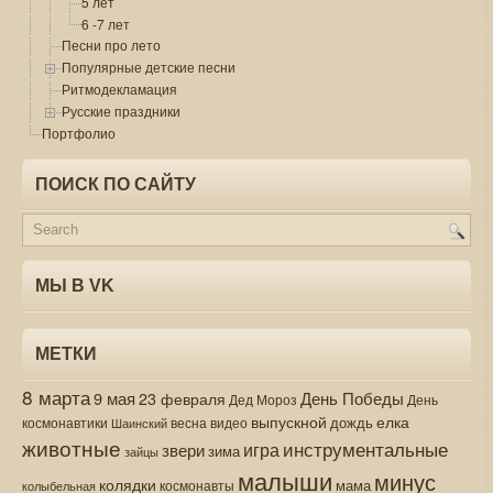
5 лет
6 -7 лет
Песни про лето
Популярные детские песни
Ритмодекламация
Русские праздники
Портфолио
ПОИСК ПО САЙТУ
МЫ В VK
МЕТКИ
8 марта
9 мая
День Победы
23 февраля
Дед Мороз
День
выпускной
елка
дождь
весна
видео
космонавтики
Шаинский
животные
инструментальные
игра
звери
зима
зайцы
малыши
минус
колядки
мама
колыбельная
космонавты