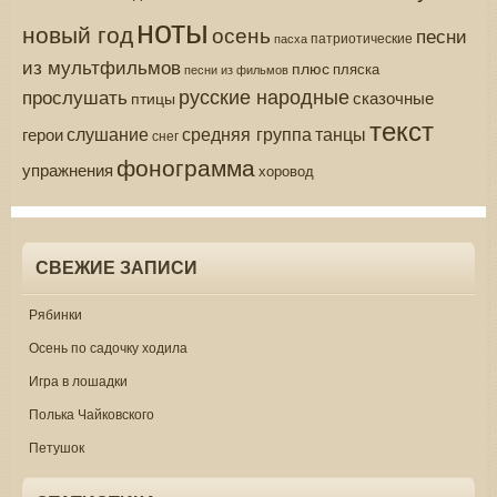
ноты
новый год
осень
песни
патриотические
пасха
из мультфильмов
плюс
пляска
песни из фильмов
русские народные
прослушать
сказочные
птицы
текст
средняя группа
слушание
танцы
герои
снег
фонограмма
упражнения
хоровод
СВЕЖИЕ ЗАПИСИ
Рябинки
Осень по садочку ходила
Игра в лошадки
Полька Чайковского
Петушок