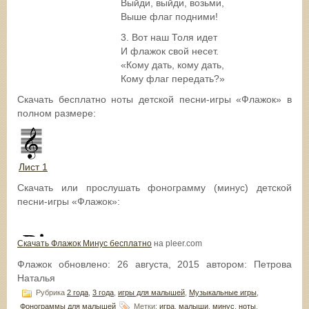
Выйди, выйди, возьми,
Выше флаг подними!
3. Вот наш Толя идет
И флажок свой несет.
«Кому дать, кому дать,
Кому флаг передать?»
Скачать бесплатно ноты детской песни-игры «Флажок» в
полном размере:
Лист 1
Скачать или прослушать фонограмму (минус) детской
песни-игры «Флажок»:
Cкачать Флажок Минус бесплатно
на pleer.com
Флажок
обновлено:
26 августа, 2015
автором:
Петрова
Наталья
Рубрика
2 года
,
3 года
,
игры для малышей
,
Музыкальные игры
,
Фонограммы для малышей
Метки:
игра
,
малыши
,
минус
,
ноты
,