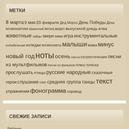
МЕТКИ
8 марта
9 мая
День Победы
23 февраля
Дед Мороз
День
выпускной
елка
дождь
весна
видео
космонавтики
Шаинский
животные
инструментальные
игра
звери
зима
зайцы
малыши
минус
колядки
мама
колыбельная
космонавты
ноты
новый год
осень
песни
патриотические
пасха
из мультфильмов
плюс
пляска
песни из фильмов
русские народные
прослушать
сказочные
птицы
текст
средняя группа
слушание
танцы
герои
снег
фонограмма
упражнения
хоровод
СВЕЖИЕ ЗАПИСИ
Рябинки