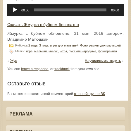
Аудиоплеер
00:00
00:00
Скачать Жмурка с бубном бесплатно
Жмурка с бубном
обновлено:
31 мая, 2016
автором:
Владимир Матюшкин
Рубрика
2 года
,
3 года
,
игры для малышей
,
Фонограммы для малышей
Метки:
игра
,
малыши
,
минус
,
ноты
,
русские народные
,
фонограмма
«
Жук
Научились мы ходить
»
You can
leave a response
, or
trackback
from your own site.
Оставьте отзыв
Вы можете оставить свой комментарий
в нашей группе ВК
РЕКЛАМА