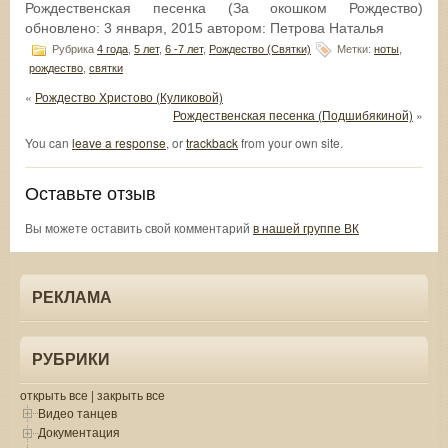
Рождественская песенка (За окошком Рождество)
обновлено:
3 января, 2015
автором:
Петрова Наталья
Рубрика
4 года
,
5 лет
,
6 -7 лет
,
Рождество (Святки)
Метки:
ноты
,
рождество
,
святки
«
Рождество Христово (Куликовой)
Рождественская песенка (Подшибякиной)
»
You can
leave a response
, or
trackback
from your own site.
Оставьте отзыв
Вы можете оставить свой комментарий
в нашей группе ВК
РЕКЛАМА
РУБРИКИ
открыть все
|
закрыть все
Видео танцев
Документация