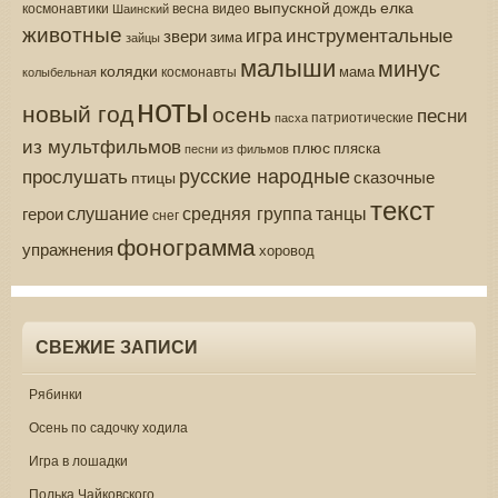
выпускной
елка
дождь
весна
видео
космонавтики
Шаинский
животные
инструментальные
игра
звери
зима
зайцы
малыши
минус
колядки
мама
колыбельная
космонавты
ноты
новый год
осень
песни
патриотические
пасха
из мультфильмов
плюс
пляска
песни из фильмов
русские народные
прослушать
сказочные
птицы
текст
средняя группа
слушание
танцы
герои
снег
фонограмма
упражнения
хоровод
СВЕЖИЕ ЗАПИСИ
Рябинки
Осень по садочку ходила
Игра в лошадки
Полька Чайковского