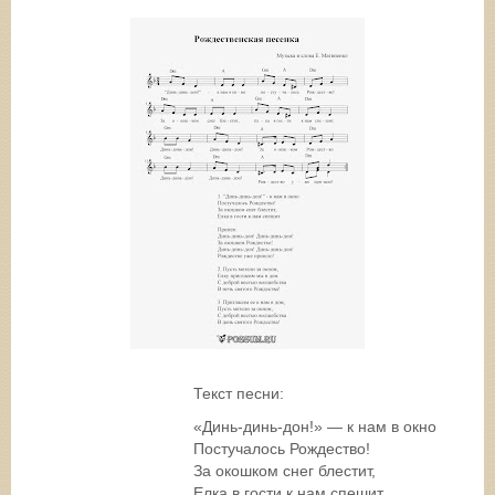
Текст песни:
«Динь-динь-дон!» — к нам в окно
Постучалось Рождество!
За окошком снег блестит,
Елка в гости к нам спешит.