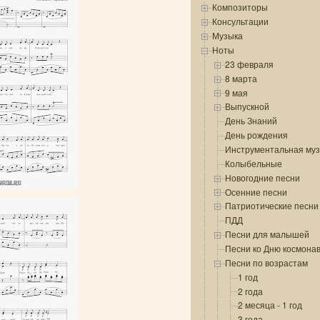
Композиторы
Консультации
Музыка
Ноты
23 февраля
8 марта
9 мая
Выпускной
День Знаний
День рождения
Инструментальная му
Колыбельные
Новогодние песни
Осенние песни
Патриотические песни
ПДД
Песни для малышей
Песни ко Дню космона
Песни по возрастам
1 год
2 года
2 месяца - 1 год
3 года