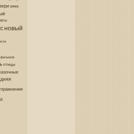
вери
зима
ые
авты
новый
с
асха
з фильмов
ь
птицы
казочные
едняя
упражнения
од