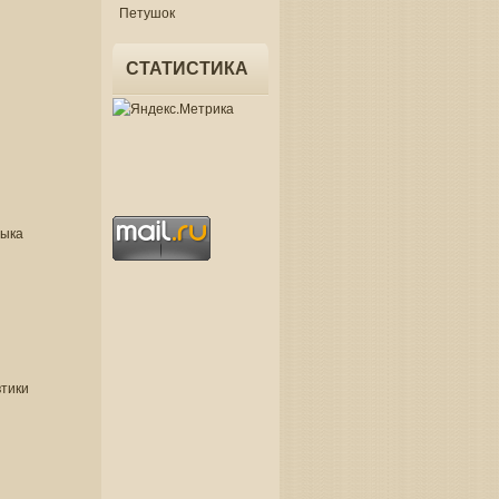
Петушок
СТАТИСТИКА
зыка
втики